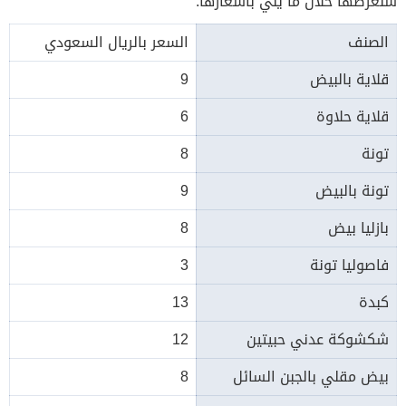
سنعرضها خلال ما يلي بأسعارها:
الصنف
السعر بالريال السعودي
قلاية بالبيض
9
قلاية حلاوة
6
تونة
8
تونة بالبيض
9
بازليا بيض
8
فاصوليا تونة
3
كبدة
13
شكشوكة عدني حبيتين
12
بيض مقلي بالجبن السائل
8