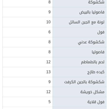
شكشوكة
8
فاصوليا بالبيض
9
تونة مع الجبن السائل
10
فول
6
شكشوكة عدني
8
فاصوليا
8
لحم بالطماطم
12
كبده طازج
13
شكشوكة بالجبن الكرفت
9
مشكل خويشة
12
فول قلاية
5