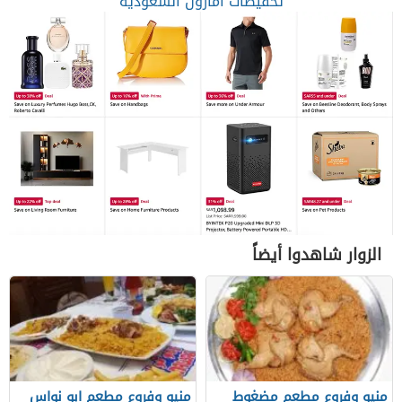
تخفيضات امازون السعودية
الزوار شاهدوا أيضاً
منيو وفروع مطعم مضغوط
منيو وفروع مطعم ابو نواس