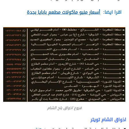
اقرا ايضا:
أسعار منيو ماكولات مطعم بابايا بجدة
فروع اذواق بلح الشام
اذواق الشام تويتر