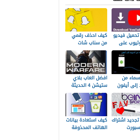
تحميل فيديو
كيف احذف رقمي
وتيوب على
من سناب شات
تر بدون برامج
أسماء من
افضل العاب بلاي
 إلى أيفون
ستيشن 4 الحديثة
بيوتر
لهذا العام
تجديد اشتراك
كيف استعادة بيانات
سبورت
الهاتف المحذوفة