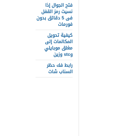
خصائص ومميز
فتح الجوال إذا
نسيت رمز القفل
عيوب تطبيق 
فى 5 دقائق بدون
فورمات
كيف يمكنني ا
كيفية تحويل
تحميل تطبيق BOOYAH للج
المكالمات إلى
مغلق موبايلي
تحميل BOOYAH مجانا للكمبيوتر والجوال
وstc وزين
تحميل تطبيق BOOYAH مهكر من ميديا
رابط فك حظر
السناب شات
رابط تطبيق بو
وذلك لأنك تت
الممتعة عبر 
مباشر، وليس 
اصدقائك عبر م
الوفير عبر إع
التفاصيل عن ر