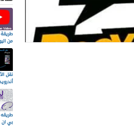
طريقة 
من الي
الكمبيو
الة
وياه
نقل ال
ري فاير
أندرويد
بدون كم
 تطبيق BOOYAH
ل بوياه
طريقه 
ولى:
بي ان 
نية