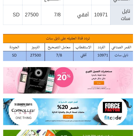
نايل
10971
أفقي
7/8
27500
SD
سات