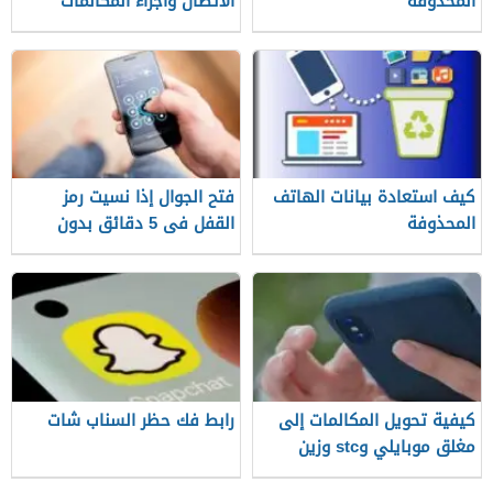
المحذوفة
الاتصال واجراء المكالمات
بطريقة سهلة
كيف استعادة بيانات الهاتف
فتح الجوال إذا نسيت رمز
المحذوفة
القفل فى 5 دقائق بدون
فورمات
كيفية تحويل المكالمات إلى
رابط فك حظر السناب شات
مغلق موبايلي وstc وزين