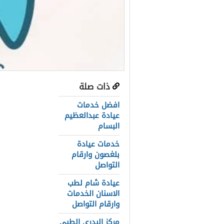
ذات صلة
عناصر المق
افضل خدمات
نبذة مختصرة
عيادة عبدالعظيم
البسام
مميزات التوا
خدمات عيادة
خدمات عيادة
بلغصون وارقام
التواصل
الاقسام الطب
عيادة شام لطب
طاقم أطباء ع
الاسنان الخدمات
وارقام التواصل
اولاً: أطباء
مركز البدري الطبي