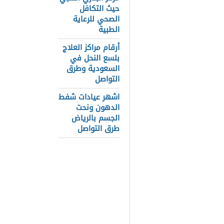
ثانيًا: أطباء
حيث التكافل
الصحي للرعاية
فروع عيادة ا
الطبية
تسجيل الدخو
أرقام مراكز العلاج
بلسع النحل في
مواعيد العم
السعودية وطرق
التواصل
حجز موعد عيا
اشهر عيادات شفط
رقم عيادة ا
الدهون ونحت
الجسم بالرياض
تطبيق ابتسام
طرق التواصل
عيادة ابتسام
وتجميل الاسن
الوطن العربي
إذا كنت في ح
قبل مركز ابتس