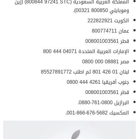
المملكة العربية السعودية 800844‎ 97241 STC)‎) (زين
وموبايلي 800850 00321).
الكويت 222822921
عمان 800774711
قطر 008001003561
الإمارات العربية المتحدة ‎ 800 444 0407‎1‎
مصر 0800‎ 000 08881
لبنان 01 426 801 ثم اطلب 85527891772
جنوب أفريقيا 0800‎ 444 4261
قطر 008001003561
البرازيل 0800-761-0880.
المكسيك ‎001-866-676-5682.