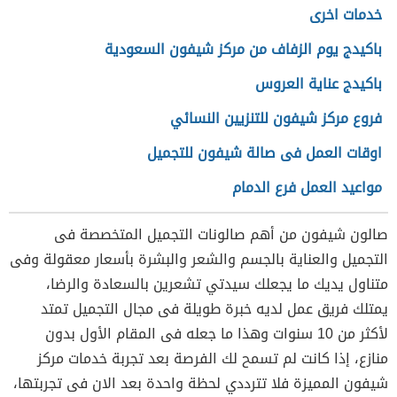
خدمات اخرى
باكيدج يوم الزفاف من مركز شيفون السعودية
باكيدج عناية العروس
فروع مركز شيفون للتنزيين النسائي
اوقات العمل فى صالة شيفون للتجميل
مواعيد العمل فرع الدمام
مواعيد العمل فى مركز شيفون بريدة والرس
صالون شيفون من أهم صالونات التجميل المتخصصة فى
مواعيد العمل فى شيفون عنيزة
التجميل والعناية بالجسم والشعر والبشرة بأسعار معقولة وفى
متناول يديك ما يجعلك سيدتي تشعرين بالسعادة والرضا،
مواعيد العمل فى صالون شيفون فروع منطقة الرياض
يمتلك فريق عمل لديه خبرة طويلة فى مجال التجميل تمتد
فرع الشهداء والريان
لأكثر من 10 سنوات وهذا ما جعله فى المقام الأول بدون
منازع، إذا كانت لم تسمح لك الفرصة بعد تجربة خدمات مركز
فرع السويدي
شيفون المميزة فلا تترددي لحظة واحدة بعد الان فى تجربتها،
صالون شيفون انستقرام