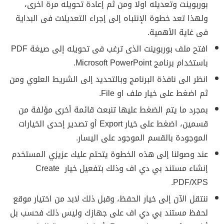
بوربوينت وتعديله اولا ومن ثم إعادة تحويله مرة اخرى،
ولهذا تعد خطوة الإنتباه إلى إجراء التعديلات فى البداية
فى غاية الأهمية.
افتح ملف بوربوينت الذى ترغب فى تحويله إلى صيغة PDF
باستخدام برنامج Microsoft PowerPoint.
انظر الى نافذة البرنامج وبالتحديد إلى الشريط العلوي ومن
ثم اضغط على خيار ملف او File.
بمجرد ما يتم الضغط عليها تنبعث قائمة أخرى مؤلفة من
قسمين، اضغط على خيار Export أو تصدير إحدى الخيارات
الموجودة بالقسم الموجود على اليسار.
عند وصولنا إلى هذه الخطوة يتحتم عليك عزيزي المستخدم
إنشاء مستند بي دي اف وذلك بتفعيل خيار Create
PDF/XPS.
ننتقل الآن إلى خيار الحفظ، وقبل ذلك لابد من اختيار موقع
لحفظ مستند بي دي اف على جهازك وليس ذلك فحسب بل