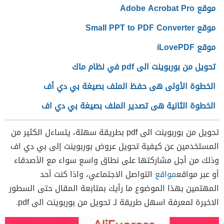
موقع Adobe Acrobat Pro
موقع Small PPT to PDF Converter
موقع iLovePDF
تحويل من بوربوينت الى pdf في نظام ماك
الخطوة الأولى هى حفظ الملف بصيغة بي دي أف
الخطوة الثانية هى تصدير الملف بصيغة بي دي اف
تحويل بوربوينت إلى بي دي اف في نظام ويندوز
تحويل من بوربوينت الى pdf بطريقة سهلة، يتساءل الكثير من
تحويل بوربوينت الى PDF في جوجل سلايدز
المستخدمين عن كيفية تحويل عروض بوربوينت إلى بي دي اف
وذلك من أجل مشاركتها على نطاق واسع سواء مع الأصدقاء
أو عبر مواقع
مواقع
التواصل الاجتماعي، واذا كنت أحد
المهتمين بهذا الموضوع ما رأيك بمتابعة المقال حتى السطور
الاخيرة لمعرفة اسهل طريقة لـ تحويل من بوربوينت الى pdf.