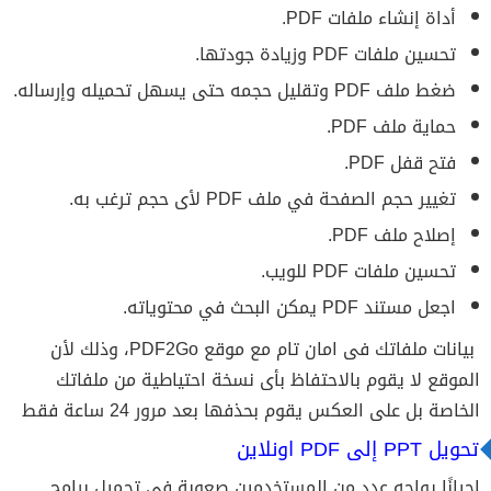
أداة إنشاء ملفات PDF.
تحسين ملفات PDF وزيادة جودتها.
ضغط ملف PDF وتقليل حجمه حتى يسهل تحميله وإرساله.
حماية ملف PDF.
فتح قفل PDF.
تغيير حجم الصفحة في ملف PDF لأى حجم ترغب به.
إصلاح ملف PDF.
تحسين ملفات PDF للويب.
اجعل مستند PDF يمكن البحث في محتوياته.
بيانات ملفاتك فى امان تام مع موقع PDF2Go، وذلك لأن
الموقع لا يقوم بالاحتفاظ بأى نسخة احتياطية من ملفاتك
الخاصة بل على العكس يقوم بحذفها بعد مرور 24 ساعة فقط
تحويل PPT إلى PDF اونلاين
احيانًا يواجه عدد من المستخدمين صعوبة فى تحميل برامج