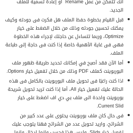
أنك تتمكن من عمل Rename أو إعادة تسمية للملف
الجديد.
قبل القيام بخطوة حفظ الملف هل فكرت فى جودته وكيف
يمكنك تحسين جودته وذلك من خلال الضغط على خيار
Optimize، وربما تتساءل عن حاجتك لإجراء هذه الخطوة
فهى فى غاية الأهمية خاصة إذا كنت فى حاجة إلى طباعة
الملف.
أما الآن فقد أصبح في إمكانك تحديد طريقة ظهور ملف
البوربوينت كملف PDF وذلك من خلال تفعيل خيار Options.
اذا كنت راغبًا فى تحويل ملف البوربوينت بالكامل فى هذه
الحالة عليك تفعيل خيار All، أما إذا كنت تريد تحويل شريحة
بوربوينت واحدة الى ملف بي دي اف اضغط على خيار
Current Slid.
فى حال كان ملف بوربوينت يحتوى على عدد كبير من
الشرائح، واريد تحويل عدد من الشرائح فهنا يتوجب عليك
تفعيل خيار Slids، وليس هذا فحسب وإنما ادخال وانما