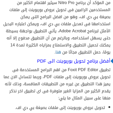
من المؤكد أن برنامج Nitro Pro سيثير اهتمام الكثير من
المستخدمين الراغبين فى تحويل عروض بوربوينت إلى ملفات
بصيغة بي دي اف، وهو من افضل البرامج التى يمكن
استخدامها فى تعديل ملفات بي دي اف، ويمكن اعتباره البديل
الأمثل لبرنامج Adobe Acrobat، يأتي التطبيق بواجهة بسيطة
حتى يسهل استخدامه، وبالرغم من أن التطبيق مدفوع إلا أنه
يمكنك تحميل التطبيق والاستمتاع بمزاياه الكثيرة لمدة 14
يومًا، حمل التطبيق مجانًا من
هنا
.
أفضل برنامج تحويل بوربوينت الى PDF
تطبيق Foxit PDF Editor من اهم البرامج المستخدمة فى
تحويل عروض بوربوينت إلى ملفات PDF، وربما تتساءل الان عما
يميز هذا التطبيق عن غيره من التطبيقات المنافسة، وذلك لأنه
يقدم الكثير من المزايا الغير متوفرة فى اى تطبيق اخر نذكر
منها على سبيل المثال ما يلي:
تحويل عروض بوربوينت إلى ملفات بصيغة بي دي اف.