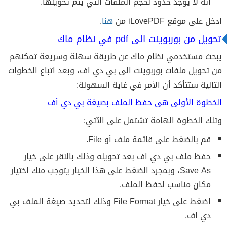
أنه لا يوجد حدود لحجم الملفات التي يتم تحويلها.
ادخل على موقع iLovePDF من
هنا
.
تحويل من بوربوينت الى pdf في نظام ماك
يبحث مستخدمي نظام ماك عن طريقة سهلة وسريعة تمكنهم
من تحويل ملفات بوربوينت الى بي دي اف، وبعد اتباع الخطوات
التالية ستتأكد أن الأمر في غاية السهولة:
الخطوة الأولى هى حفظ الملف بصيغة بي دي أف
وتلك الخطوة الهامة تشتمل على الآتي:
قم بالضغط على قائمة ملف أو File.
حفظ ملف بي دي اف بعد تحويله وذلك بالنقر على خيار
Save As، وبمجرد الضغط على هذا الخيار يتوجب منك اختيار
مكان مناسب لحفظ الملف.
اضغط على خيار File Format وذلك لتحديد صيغة الملف بي
دي اف.