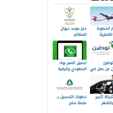
ار الخطوط
حجز موعد ديوان
القطرية
المظالم
وطين
تحميل النمبر بوك
ين عن عمل في
السعودي وكيفية
 الحكومي أو
الكشف عن هوية
المتصل مجانًا
ركة تأجير
خطوات التسجيل بـ
الشهر
منصة سابر