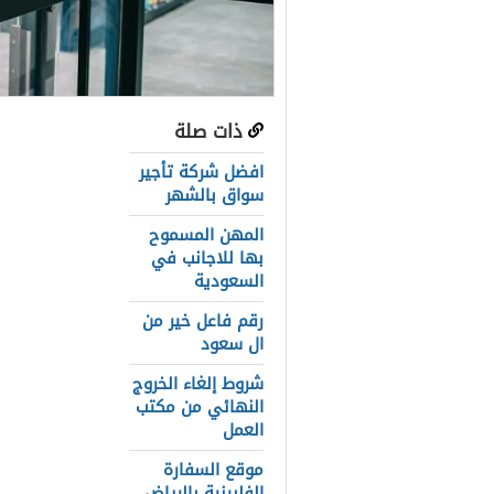
ذات صلة
عناصر المق
افضل شركة تأجير
ما هو محل 
سواق بالشهر
المهن المسموح
محل ابو خم
بها للاجانب في
محل ابو خم
السعودية
رقم فاعل خير من
محل طلائع ا
ال سعود
بحر الأسعار 
شروط إلغاء الخروج
النهائي من مكتب
اقرب محل ا
العمل
مجمع الشامل
موقع السفارة
الفلبينية بالرياض