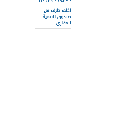
طرق التواصل
اخلاء طرف من
محل ابو خم
صندوق التنمية
العقاري
محيط التوفير
طرق التواصل
محل ابو خمس
الاحتياجات ال
سلسلة محلات 
ومدنها المخت
خمسة وأقرب 