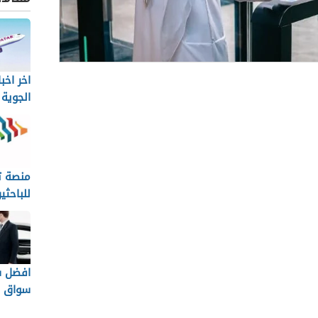
اخر اخب
الة
الجوية 
ابو خمسه
سه في الرياض
منصة ت
سه في جدة
للباحث
لمشاهير
القطاع
الخاص
المونسية
بو خمسة من موقعي
افضل ش
سواق ب
 بالرياض