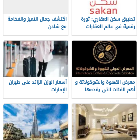
تطبيق سكن العقاري: ثورة
اكتشف جمال التميز والفخامة
رقمية في عالم العقارات
مع شادن​
معرض القهوة والشوكولاتة و
أسعار الوزن الزائد على طيران
أهم الفئات التى يقدمها
الإمارات
المعرض