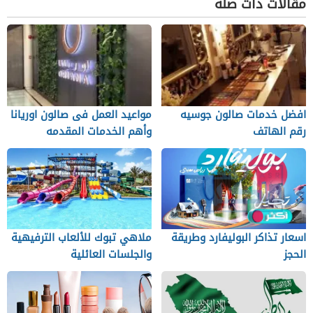
مقالات ذات صلة
افضل خدمات صالون جوسيه
مواعيد العمل فى صالون اوريانا
رقم الهاتف
وأهم الخدمات المقدمه
اسعار تذاكر البوليفارد وطريقة
ملاهي تبوك للألعاب الترفيهية
الحجز
والجلسات العائلية