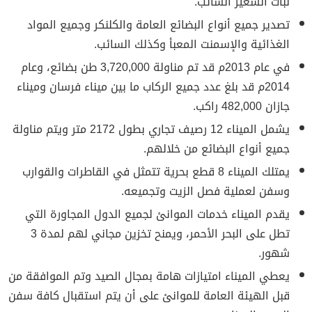
نبات الشعير السائب.
تصدير جميع أنواع البضائع العامة والكلنكر وجميع المواد
الغذائية والإسمنت المعبأ وكذلك السائب.
في عام 2013م قد تم مناولة 3,720,000 طن بضائع، وعام
2014م قد بلغ عدد جميع الركاب ما بين ميناء فرسان وميناء
جازان 482,000 راكب.
يشمل الميناء 12 رصيف تجاري بطول 2172 متر ويتم مناولة
جميع أنواع البضائع من خلالهم.
يمتلك الميناء 8 قطع بحرية تتمثل في القاطرات والقوارب
وسفن لعملية فصل الزيت وتجميعه.
يقدم الميناء خدمات الموانئ لجميع الدول المجاورة التي
تطل على البحر الأحمر، ويمنح تخزين مجاني لهم لمدة 3
شهور.
يعطي الميناء امتيازات هامة بمجال الصيد وتم الموافقة من
قبل الهيئة العامة للموانئ على أن يتم استقبال كافة سفن