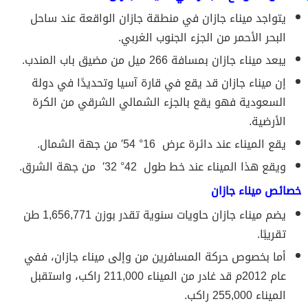
يتواجد ميناء جازان في منطقة جازان الواقعة عند ساحل
البحر الأحمر من الجزء الجنوب الغربي.
يبعد ميناء جازان بمسافة 266 ميل من مضيق باب المندب.
إن ميناء جازان قد يقع في قارة آسيا وتحديدًا في دولة
السعودية فهو يقع بالجزء الشمالي الشرقي من الكرة
الأرضية.
يقع الميناء عند دائرة عرض 16° 54′ من جهة الشمال.
ويقع هذا الميناء عند خط طول 42° 32′ من جهة الشرق.
خصائص ميناء جازان
يضم ميناء جازان حاويات سنوية تقدر بوزن 1,656,771 طن
تقريبًا.
أما بخصوص حركة المسافرين من وإلى ميناء جازان، ففي
عام 2012م قد غادر من الميناء 211,000 راكب، واستقبل
الميناء 255,000 راكب.