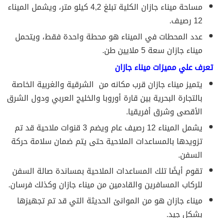
مساحة ميناء جازان الكلية تبلغ 4,2 كيلو متر، ويشمل الميناء
12 رصيف.
عدد المحطات في الميناء هو محطة واحدة فقط، ويتحمل
ميناء جازان سعة 5 ملايين طن.
تعرف علي مميزات ميناء جازان
يتميز ميناء جازان قرب مكانه من الشرقية والغربية الخاصة
بالتجارة البحرية بين قارة أوروبا والخليج العربي ودول الشرق
الأقصى وشرق أفريقيا.
يشمل الميناء 12 رصيف عام ويضم 3 قنوات ملاحية قد تم
تزويدها بالمساعدات الملاحية حتى يتم ضمان سلامة حركة
السفن.
تقوم أيضًا تلك المساعدات الملاحية بمساندة صالة السفن
للركاب المسافرين والقادمين من ميناء جازان وكذلك فرسان.
ميناء جازان هو من الموانئ الحديثة التي قد تم تجهيزها
بشكل جيد.