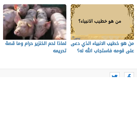
من هو خطيب الانبياء الذي دعى
لماذا لحم الخنزير حرام وما قصة
على قومه فاستجاب الله له؟
تحريمه
من نحن
اتصل بنا
احدث المواضيع
سياسة الخصوصية
جميع الحقوق محفوظة لموقع ترنداوى 2026
تصميم وتطوير albaadani