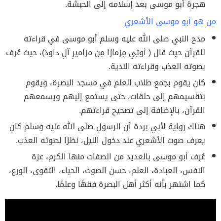
هجرة أبو موسى بعد إسلامه إلى الحبشة.
من هو أبو موسى الأشعري
مدح النبي صلى الله عليه وسلم أبو موسى في قراءته
للقرآن حيث قال ( أوتِي مِزمارًا مِن مزاميرِ آلِ داودَ)، حيث عُرف
بصوته العذب وقراءته الندية.
كان يقوم بجمع طلاب العلم في مسجد البصرة، ويقوم
بتقسيمهم إلى حلقات، حتى يستمع إليهم ويسمعهم
القرآن، بالإضافة إلى تصحيح قراءتهم.
هناك رواية لأبي بردة أن الرسول صلى الله عليه وسلم كان
يعرف صوت الأشعري عند دخول الليل، نظرًا لصوته العذب.
عُرف أبو موسى بالعديد من الصفات منها الكرم، عزة
النفس، العبادة، العلم، حسن الصوت، الحياء، التقوى، الورع،
كما اشتهر بأنه أكثر أهل البصرة فقهًا وعلمًا.
اقرا ايضا:
دعاء النوم للاطفال والكبار وفضل دعاء النوم