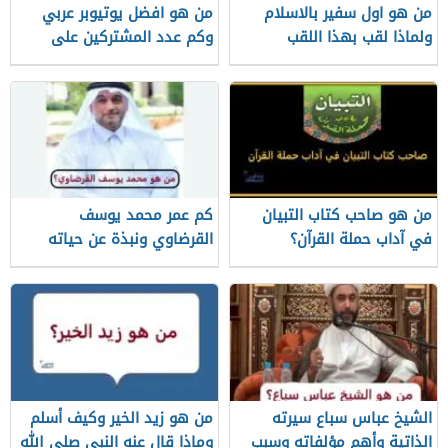
من هو اول سفير بالاسلام
من هو افضل يوتيوبر عربي
ولماذا لقب بهذا اللقب
وكم عدد المشتركين على
قناته الرسمية
من هو صاحب كتاب التبيان
كم عمر محمد يوسف
في آداب حملة القرآن؟
القرضاوي ونبذة عن حياته
الشيخ عباس سباع سيرته
من هو زيد الخير وكيف أسلم
الذاتية وأهم مؤلفاته وسبب
وماذا قال عنه النبي صلى الله