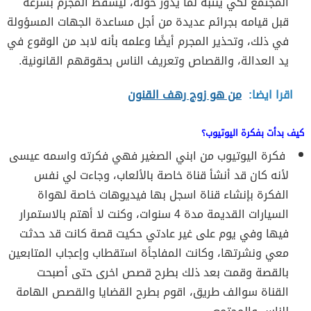
المجتمع لكي ينتبه لما يدور حوله، ليسقط المجرم بسرعة
قبل قيامه بجرائم عديدة من أجل مساعدة الجهات المسؤولة
في ذلك، وتحذير المجرم أيضًا وعلمه بأنه لابد من الوقوع في
يد العدالة، والقصاص وتعريف الناس بحقوقهم القانونية.
اقرا ايضا:
من هو زوج رهف القنون
كيف بدأت بفكرة اليوتيوب؟
فكرة اليوتيوب من ابني الصغير فهي فكرته واسمه عيسى
لأنه كان قد أنشأ قناة خاصة بالألعاب، وجاءت لي نفس
الفكرة بإنشاء قناة اسجل بها فيديوهات خاصة لهواة
السيارات القديمة مدة 4 سنوات، وكنت لا أهتم بالاستمرار
فيها وفي يوم على غير عادتي حكيت قصة كانت قد حدثت
معي ونشرتها، وكانت المفاجأة استقطاب وإعجاب المتابعين
بالقصة وقمت بعد ذلك بطرح قصص اخرى حتى أصبحت
القناة سوالف طريق، اقوم بطرح القضايا والقصص الهامة