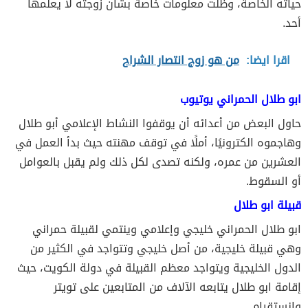
حياته الخاصة، وظلت معلومات خاصة بشأن زوجته لا يعلمها
أحد.
اقرا ايضا:
من هو زوج انتصار الشراح
ابو طلال الحمراني يوتيوب
حاول البعض من أعدائه أن يوقفوا النشاط الإعلامي أبو طلال
وهاجموه الكترونيًا، أملًا في توقف مهنته حيث بدأ العمل في
العشرين من عمره، ولكنه تصدى لكل ذلك ولم يقبل بالعوامل
أو السقوط.
قبيلة ابو طلال
ابو طلال الحمراني خليجي وإعلامي وينتمي لقبيلة حمراني
وهي قبيلة خليجية، من أصل خليجي وتتواجد في الكثير من
الدول الخليجية ويتواجد معظم القبيلة في دولة الكويت، حيث
إقامة ابو طلال يتابعه الآلاف من المتابعين على تويتر
وانستقرام