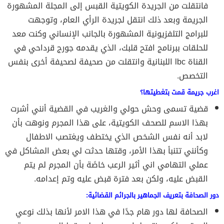
فانتقلت من الجريدة الكويتية القبس إلى المجلة المشهورة
الجريمة وبعد ذلك انتقل لجريدة الرأي العام، وتوجهت
للبرامج التلفزيونية المشهورة بالجانب الإنساني وكنت معد
للحلقات ببرنامج افتح قلبك، الذي يقدمه جورج قرداحي في
القناة lbc اللبنانية وانتقلت من صحيفة لصحيفة أخرى بنفس
التخصص.
اغرب جريمة قمت بتغطيتها؟
قضية تسمى وحش حولي والغريب في القضية أنني أشرت
بهذا الاسم للصحف الكويتية، على هذا المجرم ونوهت بأن
لابد أنه نفس الشخص الذي يختطف ويغتصب الاطفال
وكأنني تتنبأ بهذا الأمر، وقتها حدثت لي بعض المشاكل في
عملي التهامي اني أثير الرعب خاصًة بأن المجرم لم يتم
القبض عليه، ولكن بعد فترة قبض عليه وتم إعدامه.
دور الصحافة بتعريف الجماهير بالجرائم القضائية:
الصحافة لها دور هام جدًا في هذا الامر لأنها بذلك نوعي