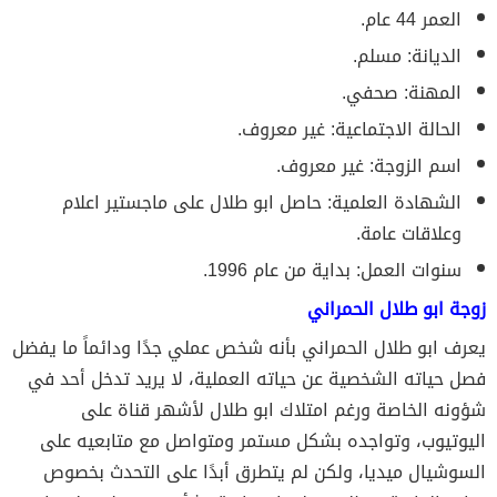
العمر 44 عام.
الديانة: مسلم.
المهنة: صحفي.
الحالة الاجتماعية: غير معروف.
اسم الزوجة: غير معروف.
الشهادة العلمية: حاصل ابو طلال على ماجستير اعلام
وعلاقات عامة.
سنوات العمل: بداية من عام 1996.
زوجة ابو طلال الحمراني
يعرف ابو طلال الحمراني بأنه شخص عملي جدًا ودائماً ما يفضل
فصل حياته الشخصية عن حياته العملية، لا يريد تدخل أحد في
شؤونه الخاصة ورغم امتلاك ابو طلال لأشهر قناة على
اليوتيوب، وتواجده بشكل مستمر ومتواصل مع متابعيه على
السوشيال ميديا، ولكن لم يتطرق أبدًا على التحدث بخصوص