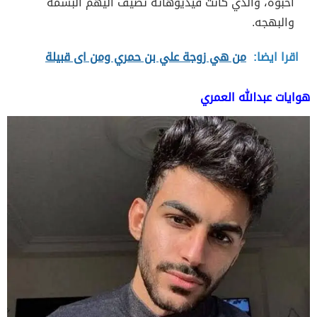
احبوه، والذي كانت فيديوهاته تضيف اليهم البسمه
والبهجه.
اقرا ايضا:
من هي زوجة علي بن حمري ومن اى قبيلة
هوايات عبدالله العمري