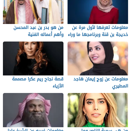
معلومات تعرفها لأول مرة عن
من هو بدر بن عبد المحسن
خديجة بن قنة وبرنامجها ما وراء
وأهم أعماله الفنية
الخبر
معلومات عن زوج إيمان هاجد
قصة نجاح ريم عكرا مصممة
المطيري
الأزياء
من هي سمية الناصر وما
معلومات غريبه عن الشيخ عادل