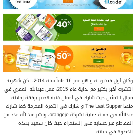
وكان أول فيديو له و هو عمر 16 عاماً سنه 2014، لكن شهرته
انتشرت أكبر بكثير مع بداية عام 2015، عمل عبدالله العمري في
مجال التمثيل حيث شارك في أعمال فنية قصير برفقة زملائه
منها The Last Supper و شارك في الثمرة المحرمة كما شارك
عبدالله في حملة دعاية لشركة orangejo، ونشر عبدالله عدد من
المقاطع عبر حسابه على إنستجرام حيث كان سعيد بهذه
الخطوة في حياته.