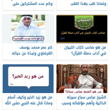
ولماذا لقب بهذا اللقب
وكم عدد المشتركين على
قناته الرسمية
من هو صاحب كتاب التبيان
كم عمر محمد يوسف
في آداب حملة القرآن؟
القرضاوي ونبذة عن حياته
الشيخ عباس سباع سيرته
من هو زيد الخير وكيف أسلم
الذاتية وأهم مؤلفاته وسبب
وماذا قال عنه النبي صلى الله
وفاته
عليه وسلم؟