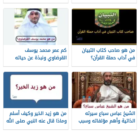
قناته الرسمية
من هو صاحب كتاب التبيان
كم عمر محمد يوسف
في آداب حملة القرآن؟
القرضاوي ونبذة عن حياته
الشيخ عباس سباع سيرته
من هو زيد الخير وكيف أسلم
الذاتية وأهم مؤلفاته وسبب
وماذا قال عنه النبي صلى الله
وفاته
عليه وسلم؟