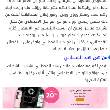
السعودى مسعود بن سليمان، وكانت تبلغ من العمر آنذاك 18
عامًا، دام زواجهما لمدة ثلاثة عشر عامًا ورزقت منه بأربعة أبناء
وهم معاذ ومعتز ورؤى وربى، وفور إعلان انفصالهما أعلنت عن
ذلك بشكل رسمي لرواد مواقع التواصل الاجتماعي من خلال
نشر بث مباشر، وتبين أن السبب الرئيسي فى الانفصال كثرة
المشكلات وعدم اهتمام مروان بن سليمان بزوجته هند
القحطاني، ويذكر أن زوج هند القحطاني وافق على الانفصال
عنها بعد التنازل عن حضانة الأبناء.
من هى هند القحطاني
نقدم لكم معلومات هامة عن هند القحطاني أشهر الناشطات
على مواقع التواصل الإجتماعي والتي أثارت جدًا واسعًا فى
الفترة الأخيرة: