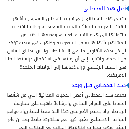
أصل هند القحطاني
تنتمي هند القحطاني إلى قبيلة القحطان السعودية أشهر
القبائل العربية بالمملكة العربية السعودية، وطالما افتخرت
بانتمائها الى هذه القبيلة العربية، ووصفها الكثير من
المشاهير بأنها هاربة من السعودية وظهرت فى فيديو تؤكد
أن كل هذه الأقاويل ما هى إلا شائعات وليس لها اى اساس
من الصحة، وأشارت إلى أن رغبتها فى استكمال دراستها العليا
هى السبب الرئيسي وراء ذهابها إلى الولايات المتحدة
الأمريكية.
هند القحطاني قبل وبعد
تعتمد هند القحطاني أفضل الحميات الغذائية التي من شأنها
الحفاظ على القوام المثالي والرشاقة ناهيك على ممارسة
الرياضة، ولا يقتصر الأمر على هذا الحد فقط لاحظ رواد مواقع
التواصل الاجتماعي تغيير كبير فى مظهرها خاصة بعد أن قام
الكثير منهم بمقارنة إطلالاتها الحالية مع الإطلالة التي