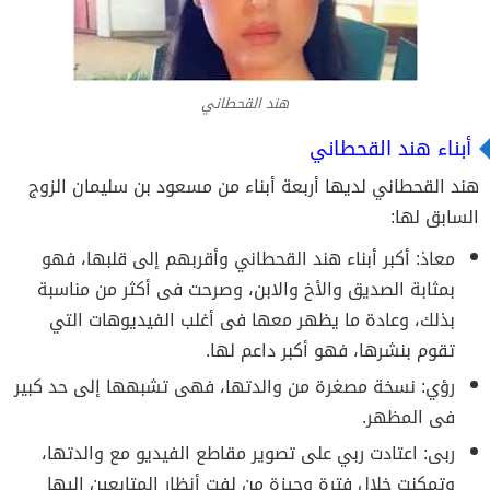
هند القحطاني
أبناء هند القحطاني
هند القحطاني لديها أربعة أبناء من مسعود بن سليمان الزوج
السابق لها:
معاذ: أكبر أبناء هند القحطاني وأقربهم إلى قلبها، فهو
بمثابة الصديق والأخ والابن، وصرحت فى أكثر من مناسبة
بذلك، وعادة ما يظهر معها فى أغلب الفيديوهات التي
تقوم بنشرها، فهو أكبر داعم لها.
رؤي: نسخة مصغرة من والدتها، فهى تشبهها إلى حد كبير
فى المظهر.
ربى: اعتادت ربي على تصوير مقاطع الفيديو مع والدتها،
وتمكنت خلال فترة وجيزة من لفت أنظار المتابعين إليها