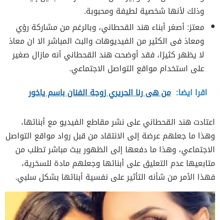
وذلك لأنها شخصية لطيفة ومحبوبة.
معتز: أصغر أبناء هند القحطاني، وبالرغم من مشاركة رؤي
ومعاذ فى الكثير من الفيديوهات والبث المباشر الا ان معاذ
لا يظهر كثيرًا، فقد أوضحت هند القحطاني أنه مازال صغير
على استخدام مواقع التواصل الاجتماعي.
اقرا ايضا:
من هى رنا الحريري زوجة الفنان باسم ياخور
اعتادت هند القحطاني على نشر مقاطع الفيديو مع أبنائها،
وهذا ما جعلهم عرضة إلى الانتقاد من قبل رواد مواقع التواصل
الاجتماعي، وهذا ما دفعها إلى الظهور ببث مباشر تطلب من
متابعيها عدم التعليق على أبنائها وجعلهم مادة للسخرية،
فهذا الأمر من شأنه التأثير على نفسية أبنائها بشكل سلبي.