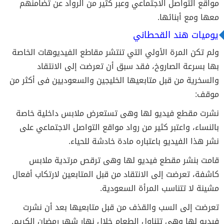
مواقع التواصل الاجتماعي وعبر كثير من الرواد عن تضامنهم
معها ومع أبنائها.
يوميات هند القحطاني
ولم تكن المرة الأولي التي تنتشر مقاطع الفيديوهات الخاصة
بها بسرعة الصاروخ، فقد سبق أن تعرضت إلى الانتقاد
والسخرية من قبل متابعيها الخليجين والسعوديين فى أكثر من
موقف:
نشرت مقطع فيديو لها وهى تستعرض ملابس داخلية خاصة
بالنساء، واعتبر كثير من رواد مواقع التواصل الاجتماعي على
نشر هذا الفيديو باعتباره مادة خادشة للحياء.
قامت بنشر مقطع فيديو لها وهى ترقص مرتدية ملابس
كاشفة، تعرضت إلى الانتقاد من قبل المتابعين لارتكاب أفعال
مشينة لا تتناسب المرأة السعودية.
تعرضت إلى السب والقذف من قبل متابعيها بعد أن نشرت
فيديو لها وهى تتناول الطعام خلال نهار شهر رمضان الكريم.