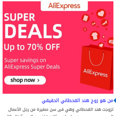
من هو زوج هند القحطاني الحقيقي
تزوجت هند القحطاني وهي فى سن صغيرة من رجل الأعمال