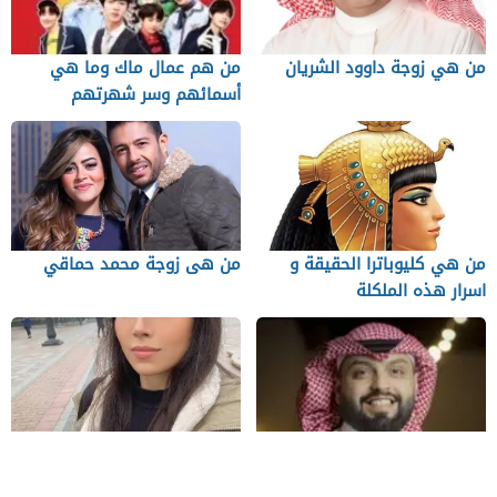
من هي زوجة داوود الشريان
من هم عمال ماك وما هي
أسمائهم وسر شهرتهم
من هي كليوباترا الحقيقة و
من هى زوجة محمد حماقي
اسرار هذه الملكلة
من هي زوجة منصور الرقيبة وما
من هى رنا الحريري زوجة الفنان
سبب اعتقاله
باسم ياخور