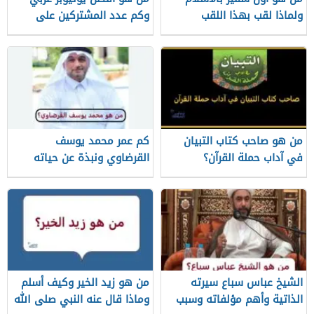
ولماذا لقب بهذا اللقب
وكم عدد المشتركين على
قناته الرسمية
من هو صاحب كتاب التبيان
كم عمر محمد يوسف
في آداب حملة القرآن؟
القرضاوي ونبذة عن حياته
الشيخ عباس سباع سيرته
من هو زيد الخير وكيف أسلم
الذاتية وأهم مؤلفاته وسبب
وماذا قال عنه النبي صلى الله