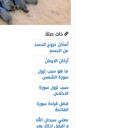
ذات صلة
عناصر المق
أماكن خروج الحسد
ما هو حكم ا
من الجسم
أركان الايمان
هل يجوز الص
ما هو سبب نزول
حكم صيد الط
سورة الشمس
ما هو الصيد 
سبب نزول سورة
الاخلاص
حكم صيد الح
فضل قراءة سورة
سبب تحريم ا
الفاتحة
معني سبحان الله
حكم الصيد في
و افضل اذكار بعد