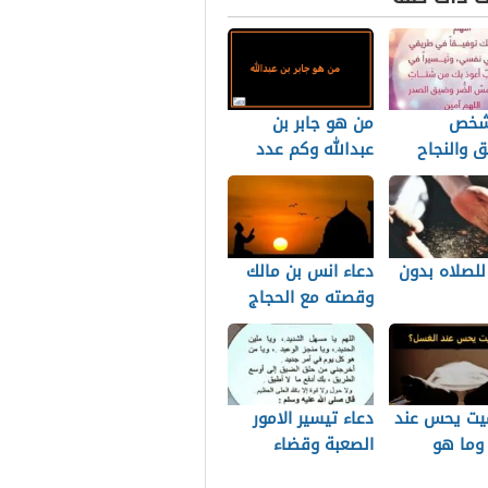
لشخص
من هو جابر بن
ق والنجاح
عبدالله وكم عدد
ياة
غزواته مع الرسول؟
للصلاه بدون
دعاء انس بن مالك
وقصته مع الحجاج
بن يوسف الثقفي
يت يحس عند
دعاء تيسير الامور
وما هو
الصعبة وقضاء
مل يُقدم
الحوائج وتفريج الكرب