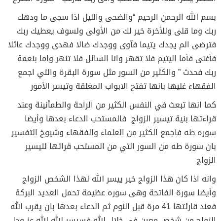
بسم الله الرحمن الرحيم “والضحى والليل اذا سجى ما ودهك
ربك وما قلى وللأخرة خير لك من الأولى ولسوف يعطيك ربك
فترضى الم يجدك يتيما فآوى ووجدك ضالا فهدى ووجدك عائلا
فأغنى فأما اليتيم فلا تقهر وانا السائل فلا تنهر واما بنعمة
ربك فحدث ” والكثير من السور مثل سورة البقرة والتي اجمع
الفقهاء غليها بانها تفتح الابواب المغلقة وتيسر الأمور
كما انها تبعث في النفس الكثير من الراحة والطمأنينة وعند
قراءتها بنية تيسير الزواج فالمستحب الدعاء بعدها وأيضا
سوره طه فاجمع الكثير من العلماء والفقهاء وشيوخ التفسير
بان سورة طه من السور التي من المستحب قراتها لتيسير
الزواج
وانه اذا كان هذا الزواج خير ييسر الله لهذا الشخص الزواج
وأيضا سورة الفاتحة وهى سوره عظيمة تحمل العديد البركة
فعند قارئتها 41 مرة قبل النوم ثم الدعاء بعدها بان يقرب الله
الزواج من شخص معين في خلال الله فسيسر الله الله عز وجل