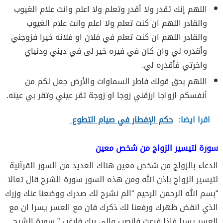
اللهم إنك تقدر ولا أقدر وتعلم ولا اعلم وانت علام الغيوب
والقادر اللهم ان كنت تعلم ولا اعلم وانت علام الغيوب
والقادر اللهم ان كنت تعلم في فلان او فلانه خيرا فزوجني
وأقدره لي وان كان في فيره خير لى في ديني ودنياي
واخرتي فأقدره لي.
اللهم بحق قولك فاطر السماوات والأرض جعل لكم من
أنفسكم ازواجا ارزقني زوجا او زوجة تقر عيني وتقر بي عينه.
اقرا ايضا:
حكم الإفطار في صيام التطوع
سورة لتيسير الزواج من شخص معين
الدعاء بالزواج من شخص معين هناك العديد من السور القرآنية
لتيسير الزواج بإذن الله ومن هذه السور سورة الشرح قال تعالا
“بسم الله الرحمن الرحيم “الم نشرح لك صدرك ووضعنا عنك وزرك
الذي انقض ظهرك ورفعنا لك ذكرك فان مع العسر يسرا ان مع
العسر يسرا فاذا فرعت فانصب والى ربك فارغب ” سورة الشرح