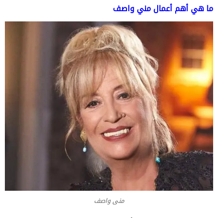
ما
هي أهم أعمال مني واصف
منى واصف