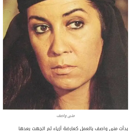
منى واصف
بدأت منى واصف بالعمل كعارضة أزياء ثم اتجهت بعدها