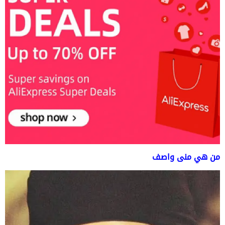
من هي منى واصف