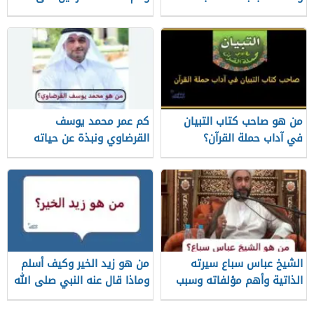
قناته الرسمية
من هو صاحب كتاب التبيان
كم عمر محمد يوسف
في آداب حملة القرآن؟
القرضاوي ونبذة عن حياته
الشيخ عباس سباع سيرته
من هو زيد الخير وكيف أسلم
الذاتية وأهم مؤلفاته وسبب
وماذا قال عنه النبي صلى الله
وفاته
عليه وسلم؟