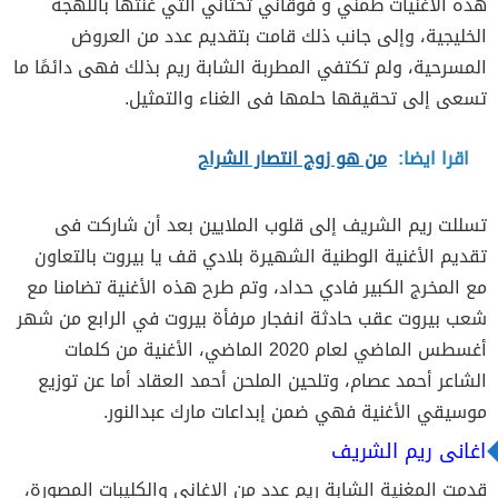
هذه الأغنيات طمني و فوقاني تحتاني التي غنتها باللهجة
الخليجية، وإلى جانب ذلك قامت بتقديم عدد من العروض
المسرحية، ولم تكتفي المطربة الشابة ريم بذلك فهى دائمًا ما
تسعى إلى تحقيقها حلمها فى الغناء والتمثيل.
اقرا ايضا:
من هو زوج انتصار الشراح
تسللت ريم الشريف إلى قلوب الملايين بعد أن شاركت فى
تقديم الأغنية الوطنية الشهيرة بلادي قف يا بيروت بالتعاون
مع المخرج الكبير فادي حداد، وتم طرح هذه الأغنية تضامنا مع
شعب بيروت عقب حادثة انفجار مرفأة بيروت في الرابع من شهر
أغسطس الماضي لعام 2020 الماضي، الأغنية من كلمات
الشاعر أحمد عصام، وتلحين الملحن أحمد العقاد أما عن توزيع
موسيقي الأغنية فهي ضمن إبداعات مارك عبدالنور.
اغانى ريم الشريف
قدمت المغنية الشابة ريم عدد من الاغاني والكليبات المصورة،