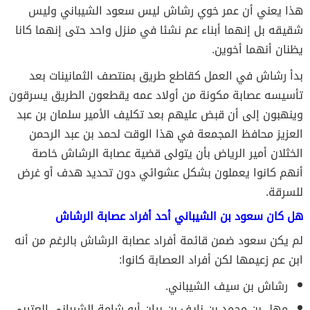
هذا يعني أن عمر خوي رشاش ليس سعود الشيباني وليس
شقيقه بل إنهما أبناء عم نشئا في منزل واحد حتى إنهما كانا
يظنان أنهما أخوين.
بدأ رشاش في العمل كقاطع طريق بمنتصف الثمانينات بعد
تأسيسه عصابة مكونة من أولاد عمه يقطعون الطريق يسرقون
وينهبون إلى أن قبض عليهم بعد تكليف الأمير سلمان بن عبد
العزيز محافظ المجمعة في هذا الوقت لحمد بن عبد الرحمن
الخثلان أمير الرياض بأن يتولى قضية عصابة الرشاش خاصة
أنهم كانوا يعملون بشكل عشوائي دون تحديد هدف أو غرض
للسرقة.
هل كان سعود بن الشيباني أحد أفراد عصابة الرشاش
لم يكن سعود ضمن قائمة أفراد عصابة الرشاش بالرغم من أنه
ابن عم زعيمها لكن أفراد العصابة كانوا:
رشاش بن سيف الشيباني.
مهل بن محمد بن نايف بن بيان أبو شامة الشيباني العتيبي.