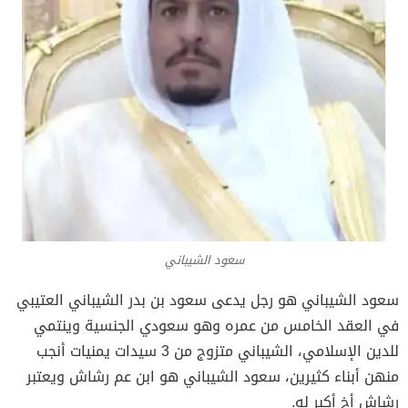
سعود الشيباني
سعود الشيباني هو رجل يدعى سعود بن بدر الشيباني العتيبي
في العقد الخامس من عمره وهو سعودي الجنسية وينتمي
للدين الإسلامي، الشيباني متزوج من 3 سيدات يمنيات أنجب
منهن أبناء كثيرين، سعود الشيباني هو ابن عم رشاش ويعتبر
رشاش أخ أكبر له.