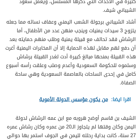
كثيرة في الأحداث التي ذكرها المسلسل، ويعمل سعود
الشيباني شيف.
أشاد الشيباني برجولة الشعب اليمني وعفاف نسائه مما جعله
يتزوج 3 سيدات يمنيات وينجب منهن عدد من الأطفال، أما
الرشاش فقد تحالف مع قبيلة يمنية وطلب منهم حمايته بعد
أن دفع لهم مقابل لهذه الحماية إلا أن المخابرات اليمنية أغرت
هذه القبيلة بمنحها مبالغ كبيرة أدت لغدر القبيلة برشاش
وسلموه للحكومة السعودية وأعدم وصلب وعلقت رأسه أسبوع
كامل في إحدى الساحات بالعاصمة السعودية وهي ساحة
الصفاة.
اقرا ايضا:
من يكون مؤسس الدولة الأموية
الشيف بن قاسم أوضح هروبه مع ابن عمه الرشاش لدولة
اليمن وكان وقتها لم يتجاوز الـ20 من عمره وكان رشاش عمره
27 سنة، كانت بداية رحلته لليمن في الجوف استمر بها حوالي