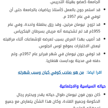
الجامعة كعضو بهيئة التدريس.
قد استمر جون بالعمل كأستاذ رياضيات بالجامعة حتى أن
توفي في عام 1957 م.
قد تزوج نيومان مرتين، وقد رزق بطفلة واحدة، وفي عام
1955م قد تم تشخيصه أنه مريض بسرطان البنكرياس.
قد أصيب بهذا المرض بسبب تعرضه للإشعاعات أثناء مراقبته
لبعض الاختبارات بموقع لوس انجلوس.
قد توفي جون نيومان في شهر فبراير عام 1957م، وتم
دفنه في مدينة بودابست هنغاريا.
اقرا ايضا:
من هو صاحب كوفي كيان وسبب شهرته
حياته السياسية والاجتماعية
كان جون فون نيومان طوال حياته يقدر ويحترم رجال
الحكومة وجميع القادة، وكان هذا الشأن يتعارض مع جميع