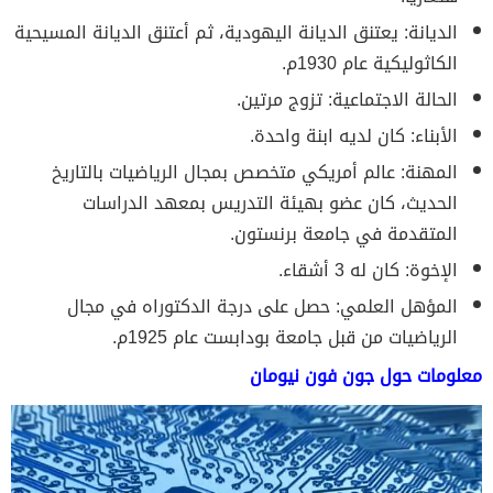
الديانة: يعتنق الديانة اليهودية، ثم أعتنق الديانة المسيحية
الكاثوليكية عام 1930م.
الحالة الاجتماعية: تزوج مرتين.
الأبناء: كان لديه ابنة واحدة.
المهنة: عالم أمريكي متخصص بمجال الرياضيات بالتاريخ
الحديث، كان عضو بهيئة التدريس بمعهد الدراسات
المتقدمة في جامعة برنستون.
الإخوة: كان له 3 أشقاء.
المؤهل العلمي: حصل على درجة الدكتوراه في مجال
الرياضيات من قبل جامعة بودابست عام 1925م.
معلومات حول جون فون نيومان