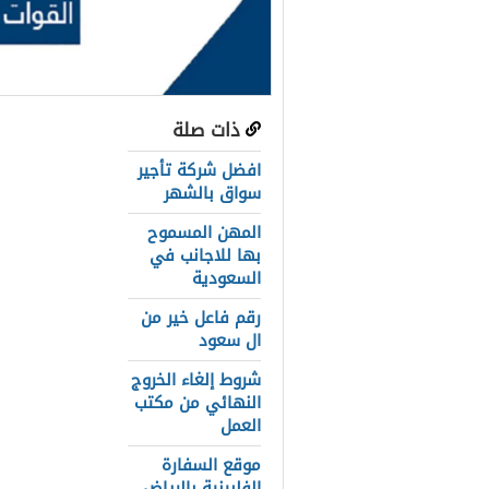
ذات صلة
عناصر المق
افضل شركة تأجير
ما هي القوا
سواق بالشهر
المهن المسموح
شروط القوات
بها للاجانب في
القوات الخاص
السعودية
رقم فاعل خير من
خطوات تقديم
ال سعود
رواتب القوات
شروط إلغاء الخروج
النهائي من مكتب
أماكن تعين ا
العمل
روابط التقدي
موقع السفارة
الفلبينية بالرياض