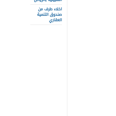
شروط القوات 
اخلاء طرف من
السعودية مجم
صندوق التنمية
التي تتيحها، 
العقاري
العسكرية الم
العسكرية ال
التقديم فى ا
والضوابط التي