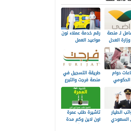
امل لـ منصة
رقم خدمة عملاء نون
زارة العدل
مواعيد العمل
عات دوام
طريقة التسجيل في
 الحكومي
منصة فرجت والتبرع
للغارمين والأسرة
الفقيرة
تب الطيار
تاشيرة طلب عمرة
 السعودي
اون لاين وكم مدة
استخراج التأشيرة؟