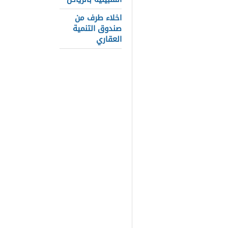
هيئه النيابه 
اخلاء طرف من
معلومات أسا
صندوق التنمية
العقاري
مرتب وكيل ال
سلم رواتب ال
أول، درجة خا
وهي مستقلة،
والنوع، و تصد
165 والتي
و المحكمة الد
القضاء العسكر