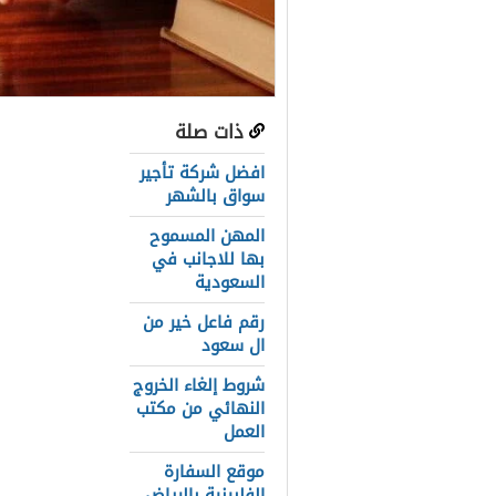
ذات صلة
عناصر المق
افضل شركة تأجير
سلم رواتب ا
سواق بالشهر
المهن المسموح
راتب القاضي في مصر 2
بها للاجانب في
راتب القاض
السعودية
رقم فاعل خير من
مرتب وكيل ني
ال سعود
معاش المست
شروط إلغاء الخروج
النهائي من مكتب
الحكومة الم
العمل
قضاة مصر يك
موقع السفارة
الفلبينية بالرياض