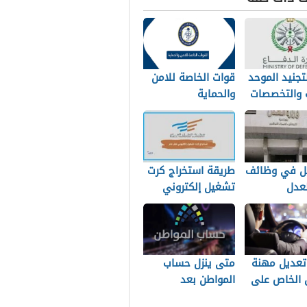
لتجنيد الموحد
قوات الخاصة للامن
ت والتخصصات
والحماية
بة
ل في وظائف
طريقة استخراج كرت
لعدل
تشغيل إلكتروني
نقل بالسعودية
تعديل مهنة
متى ينزل حساب
 الخاص على
المواطن بعد
كفيل
التسجيل وتحديث