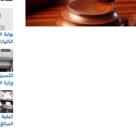
بوابة ا
الة
الكليا
المطلو
لقضاة
202 .. مرتبات كم
التسجي
ي في مصر
وزارة ا
ابة
شار في مصر
صرية تفرض ضرائب جديدة على مرتبات القضاة
كيفية 
السائق
شفون عن رواتبهم ردًا على شائعات الإخوان
نفس ال