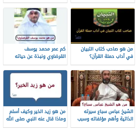
قناته الرسمية
من هو صاحب كتاب التبيان
كم عمر محمد يوسف
في آداب حملة القرآن؟
القرضاوي ونبذة عن حياته
الشيخ عباس سباع سيرته
من هو زيد الخير وكيف أسلم
الذاتية وأهم مؤلفاته وسبب
وماذا قال عنه النبي صلى الله
وفاته
عليه وسلم؟