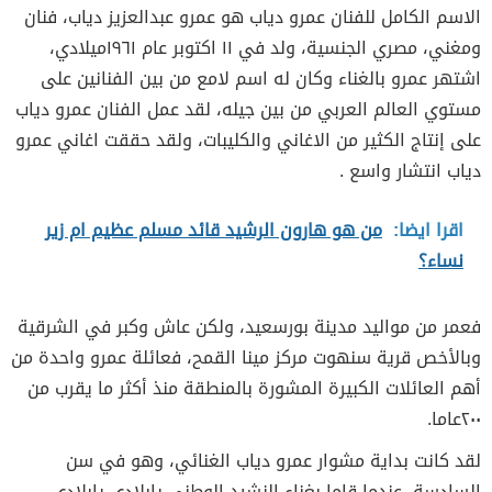
الاسم الكامل للفنان عمرو دياب هو عمرو عبدالعزيز دياب، فنان
ومغني، مصري الجنسية، ولد في ١١ اكتوبر عام ١٩٦١ميلادي،
اشتهر عمرو بالغناء وكان له اسم لامع من بين الفنانين على
مستوي العالم العربي من بين جيله، لقد عمل الفنان عمرو دياب
على إنتاج الكثير من الاغاني والكليبات، ولقد حققت اغاني عمرو
دياب انتشار واسع .
اقرا ايضا:
من هو هارون الرشيد قائد مسلم عظيم ام زير
نساء؟
فعمر من مواليد مدينة بورسعيد، ولكن عاش وكبر في الشرقية
وبالأخص قرية سنهوت مركز مينا القمح، فعائلة عمرو واحدة من
أهم العائلات الكبيرة المشورة بالمنطقة منذ أكثر ما يقرب من
٢٠٠عاما.
لقد كانت بداية مشوار عمرو دياب الغنائي، وهو في سن
السادسة، عندما قاما بغناء النشيد الوطني يابلادي يابلادي