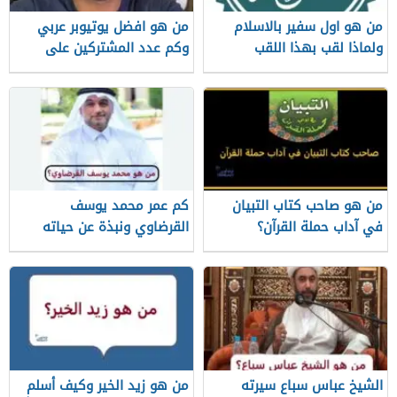
من هو اول سفير بالاسلام
من هو افضل يوتيوبر عربي
ولماذا لقب بهذا اللقب
وكم عدد المشتركين على
قناته الرسمية
من هو صاحب كتاب التبيان
كم عمر محمد يوسف
في آداب حملة القرآن؟
القرضاوي ونبذة عن حياته
الشيخ عباس سباع سيرته
من هو زيد الخير وكيف أسلم