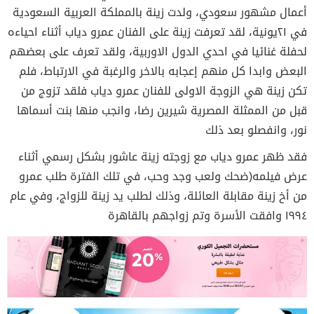
أعمال مشهور سعودي، ولدت زينة بالمملكة العربية السعودية
في ٢١يونية، لقد تعرفت زينة على الفنان عمرو دياب أثناء احياءه
لحفلة غنائيا في احدي الدول الاوربية، ولقد تعرف على بعضهم
البعض وابدا كل منهم إعجابه بالاخر والرغبة في الارتباط، فلم
تكن زينة هي الزوجة الاولى للفنان عمرو دياب فلقد تزوج من
قبل من الممثلة المصرية شيرين رضا، وانجب منها بنت أسماها
نور، وانفصلو بعد ذلك
فقد ظهر عمرو دياب مع زوجته زينة عاشور بشكل رسمي أثناء
عرض فيلمه(ضحك ولعب وجد وحب، في تلك الفترة طلب عمرو
من أخ زينة مقابلة العائلة، وذلك لطلب يد زينة للزواج، وفي عام
١٩٩٤ وافقت الأسرة وتم زواجهم بالقاهرة