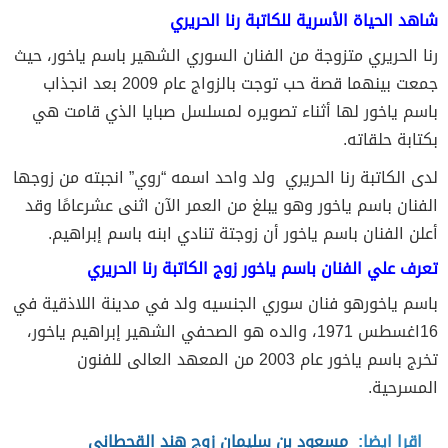
شاهد الحياة الأسرية للكاتبة رنا الحريري
رنا الحريري متزوجة من الفنان السوري الشهير باسم ياخور، حيث
جمعت بينهما قصة حب توجت بالزواج عام 2009 بعد انجذاب
باسم ياخور لها أثناء تصويره لمسلسل صبايا الذي قامت هي
بكتابة حلقاته.
لدى الكاتبة رنا الحريري ولد واحد اسمه “روي” انجبته من زوجها
الفنان باسم ياخور وهو يبلغ من العمر الآن اثنى عشرعامًا وقد
أعلن الفنان باسم ياخور أن زوجتة تنادي ابنه باسم إبراهيم.
تعرف علي الفنان باسم ياخور زوج الكاتبة رنا الحريري
باسم ياخورهو فنان سوري الجنسيه ولد في مدينة اللاذقية في
16اغسطس 1971، والده هو الصحفي الشهير إبراهيم ياخور،
تخرج باسم ياخور عام 2003 من المعهد العالى للفنون
المسرحية.
اقرا ايضا:
مسعود بن سليمان زوج هند القحطاني