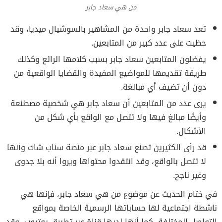
من هي سعاد جابر
تعد سعاد جابر واحدة من المشاهير بالسوشيال ميديا، وقد
حظيت على عدد كبير من المتابعين.
يفضلون المتابعين سعاد جابر بسبب كلامها الرائع وكذلك
طريقة تقديمها للمواضيع المفيدة والقضايا الواقعية من
دون أن تضيف أي مبالغة.
يرى عدد من المتابعين أن سعاد جابر هي شخصية مصطنعة
وأيضًا مبالغ فيها ولا تتصل مع الواقع بأي شكل من
الأشكال.
قد رأى الكثيرين تصنع سعاد جابر عبر منصة سناب شات وأنها
لا تتصل بالواقع، وقد انتقدوا محتواها ويروا أنه بلا جدوى
وغير ناجح.
في ختام الحديث عن موضوع من هي سعاد جابر، فإنها هي
ناشطة اجتماعية لها حساباتها الرسمية الخاصة بمواقع
التواصل المختلفة، كما أنها لديها قناة عبر تطبيق يوتيوب، وقد