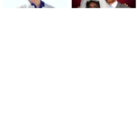
من هو زوج عبير سندر
من هو بدر خلف وما هو سر
اختفائه
من هو سهيل بن صقر المطيري
من هو النمرود قصة الملك
الجندي المجهول
الغامض الذي أهلكه الله بحشرة
صغيرة
من نحن
اتصل بنا