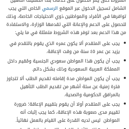
الشروط حتى يتم الحصول على
خدمات
بنك التسليف التاهيل
الشامل
تسجيل الدخول
عبر الموقع
الرسمي
الخاص
التي يجب
توافرها في الأفراد والمواطنين ذوي الاحتياجات الخاصة، وذلك
للحصول على الدعم والإعانة التي تقدمها الوزارة، والاستفادة
من هذا الدعم بعد توفر هذه الشروط متمثلة في ما يلي:
يجب على المتقدم ألا يكون عمره الذي يقوم بالتقدم في
يزيد عن عمر ٤٥ سنة من وقت الإعاقة.
يجب أن يكون هذا المواطن سعودي الجنسية ومُقيم داخل
المملكة العربية السعودية وذلك بشكل دائم.
يجب أن يكون المواطن مدة إقامته تقديم الطلب ألا تتجاوز
فترة زمنية عن ستة أشهر من تقديم الطلب التأهيل
بالمرافق الحكومية والصحية.
يجب على المتقدم أولا أن يقوم بتقييم الإعاقة؛ ضرورة
تقييم مدى صعوبة هذه الإعاقة، كما يجب إثبات أنه
المواطن ليس لديه القدرة على القيام بالعمل نهائياً.