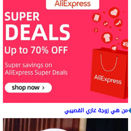
من هي زوجة غازي القصيبي