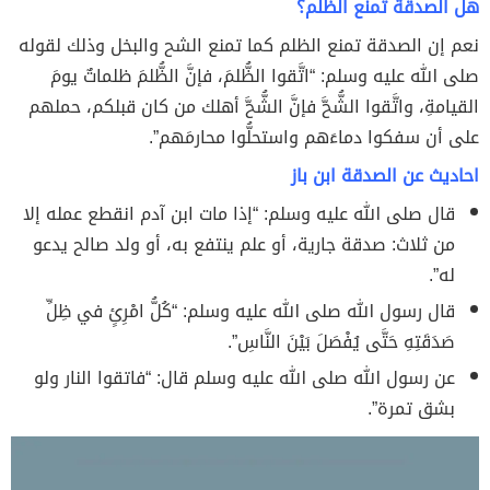
هل الصدقة تمنع الظلم؟
نعم إن الصدقة تمنع الظلم كما تمنع الشح والبخل وذلك لقوله
صلى الله عليه وسلم: “اتَّقوا الظُّلمَ، فإنَّ الظُّلمَ ظلماتٌ يومَ
القيامةِ، واتَّقوا الشُّحَّ فإنَّ الشُّحَّ أهلك من كان قبلكم، حملهم
على أن سفكوا دماءَهم واستحلُّوا محارمَهم”.
احاديث عن الصدقة ابن باز
قال صلى الله عليه وسلم: “إذا مات ابن آدم انقطع عمله إلا
من ثلاث: صدقة جارية، أو علم ينتفع به، أو ولد صالح يدعو
له”.
قال رسول الله صلى الله عليه وسلم: “كُلُّ امْرِئٍ في ظِلِّ
صَدَقَتِهِ حَتَّى يُفْصَلَ بَيْنَ النَّاسِ”.
عن رسول الله صلى الله عليه وسلم قال: “فاتقوا النار ولو
بشق تمرة”.