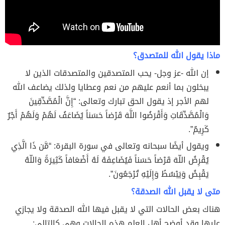
ماذا يقول الله للمتصدق؟
إن الله -عز وجل- يحب المتصدقين والمتصدقات الذين لا
يبخلون بما أنعم عليهم من نعم وعطايا ولذلك يضاعف الله
لهم الأجر إذ يقول الحق تبارك وتعالى: “إِنَّ الْمُصَّدِّقِينَ
وَالْمُصَّدِّقَاتِ وَأَقْرَضُوا اللَّهَ قَرْضاً حَسَناً يُضَاعَفُ لَهُمْ وَلَهُمْ أَجْرٌ
كَرِيمٌ”.
ويقول أيضًا سبحانه وتعالى في سورة البقرة: “مَّن ذَا الَّذِي
يُقْرِضُ اللّهَ قَرْضاً حَسَناً فَيُضَاعِفَهُ لَهُ أَضْعَافاً كَثِيرَةً وَاللّهُ
يَقْبِضُ وَيَبْسُطُ وَإِلَيْهِ تُرْجَعُونَ”.
متى لا يقبل الله الصدقة؟
هناك بعض الحالات التي لا يقبل فيها الله الصدقة ولا يجازي
عليها وقد
أوضح أهل العلم هذه الحالات وهي كالتالي: