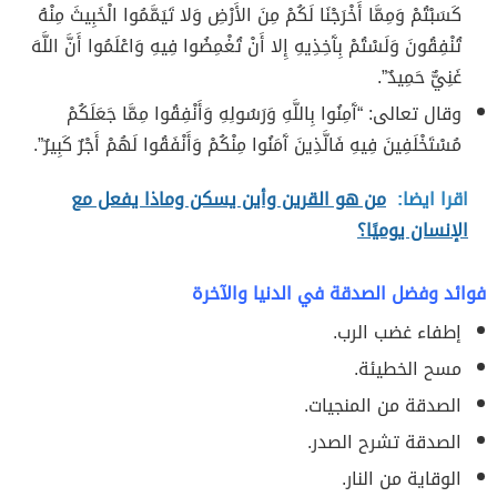
كَسَبْتُمْ وَمِمَّا أَخْرَجْنَا لَكُمْ مِنَ الأَرْضِ وَلا تَيَمَّمُوا الْخَبِيثَ مِنْهُ
تُنْفِقُونَ وَلَسْتُمْ بِآَخِذِيهِ إِلا أَنْ تُغْمِضُوا فِيهِ وَاعْلَمُوا أَنَّ اللَّهَ
غَنِيٌّ حَمِيدٌ”.
وقال تعالى: “آَمِنُوا بِاللَّهِ وَرَسُولِهِ وَأَنْفِقُوا مِمَّا جَعَلَكُمْ
مُسْتَخْلَفِينَ فِيهِ فَالَّذِينَ آَمَنُوا مِنْكُمْ وَأَنْفَقُوا لَهُمْ أَجْرٌ كَبِيرٌ”.
اقرا ايضا:
من هو القرين وأين يسكن وماذا يفعل مع
الإنسان يوميًا؟
فوائد وفضل الصدقة في الدنيا والآخرة
إطفاء غضب الرب.
مسح الخطيئة.
الصدقة من المنجيات.
الصدقة تشرح الصدر.
الوقاية من النار.