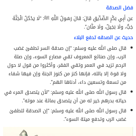
فضل الصدقة
عن أَبِي بَكْرٍ الصِّدِّيقِ قَالَ: قَالَ رَسُولُ اللَّهِ ﷺ: “لَا يَدْخُلُ الْجَنَّةَ
خِبٌّ، ولَا بَخِيلٌ، ولَا منَّان”.
حديث عن الصدقه تدفع البلاء
قال صلى الله عليه وسلم: “إن صدقة السر تطفئ غضب
الرب، وإن صنائع المعروف تقي مصارع السوء، وإن صلة
الرحم تزيد في العمر وتقي الفقر، وأكثروا من قول لا حول
ولا قوة إلا بالله، فإنها كنز من كنوز الجنة وإن فيها شفاء
من تسعة وتسعين داء، أدناها الهم”.
قال رسول الله صلى الله عليه وسلم: “لأن يتصدق المرء في
حياته بدرهم خير له من أن يتصدق بمائة عند موته”.
قال رسول الله صلى الله عليه وسلم: “إن الصدقة لتطفئ
غضب الرب وتدفع ميتة السوء”.