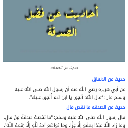
حديث عن الصدقه
حديث عن الانفاق
عن أبي هريرة رضي الله عنه أن رسول الله صلى الله عليه
وسلم قال: “قال الله: أَنْفِق يا ابن آدم أُنْفِق عليك”.
حديث عن الصدقه ما نقص مال
قال رسول الله صلى الله عليه وسلم: “مَا نَقَصَتْ صَدَقَةٌ مِنْ مَالٍ،
وَمَا زَادَ اللَّهُ عَبْدًا بِعَفْوٍ إِلَّا عِزًّا، وَمَا تَوَاضَعَ أَحَدٌ للَّهِ إِلَّا رَفَعَهُ اللَّهُ”.