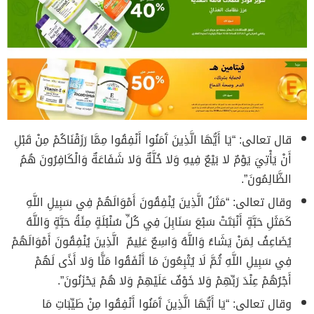
قال تعالى: “يَا أَيُّهَا الَّذِينَ آَمَنُوا أَنْفِقُوا مِمَّا رَزَقْنَاكُمْ مِنْ قَبْلِ
أَنْ يَأْتِيَ يَوْمٌ لا بَيْعٌ فِيهِ وَلا خُلَّةٌ وَلا شَفَاعَةٌ وَالْكَافِرُونَ هُمُ
الظَّالِمُونَ”.
وقال تعالى: “مَثَلُ الَّذِينَ يُنْفِقُونَ أَمْوَالَهُمْ فِي سَبِيلِ اللَّهِ
كَمَثَلِ حَبَّةٍ أَنْبَتَتْ سَبْعَ سَنَابِلَ فِي كُلِّ سُنْبُلَةٍ مِئَةُ حَبَّةٍ وَاللَّهُ
يُضَاعِفُ لِمَنْ يَشَاءُ وَاللَّهُ وَاسِعٌ عَلِيمٌ الَّذِينَ يُنْفِقُونَ أَمْوَالَهُمْ
فِي سَبِيلِ اللَّهِ ثُمَّ لَا يُتْبِعُونَ مَا أَنْفَقُوا مَنًّا وَلا أَذًى لَهُمْ
أَجْرُهُمْ عِنْدَ رَبِّهِمْ وَلا خَوْفٌ عَلَيْهِمْ وَلا هُمْ يَحْزَنُونَ”.
وقال تعالى: “يَا أَيُّهَا الَّذِينَ آَمَنُوا أَنْفِقُوا مِنْ طَيِّبَاتِ مَا