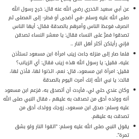
عن أبي سعيد الخدري رضي الله عنه قال: خرج رسول الله
صلى الله عليه وسلم -في أضحى أو فطر- إلى المصلى ثم
انصرف فوعظ الناس وأمرهم بالصدقة فقال: أيها الناس
تصدقوا فمرَّ على النساء فقال: يا معشر النساء تصدقن
فإني رأيتكن أكثر أهل النار ..
فلما صار إلى منزله جاءت زينب امرأة ابن مسعود تستأذن
عليه، فقيل: يا رسول الله هذه زينب فقال: أي الزيانب؟
فقيل: امرأة ابن مسعود، قال: نعم، ائذنوا لها، فأذن لها،
قالت: يا نبي الله إنك أمرت اليوم بالصدقة
وكان عندي حلي لي، فأردت أن أتصدق به، فزعم ابن مسعود
أنه وولده أحق من تصدقت به عليهم ، فقال النبي صلى الله
عليه وسلم: صدق ابن مسعود، زوجك وولدك أحق من
تصدقت به عليهم.
يقول النبي صلى الله عليه وسلم: “اتقوا النار ولو بشق
تمرة”.