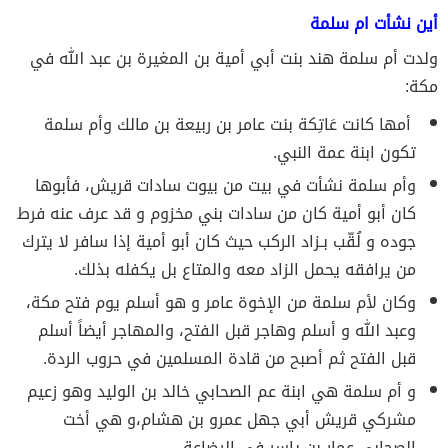
أين نشأت ام سلمة
ولدت أم سلمة هند بنت أبي أمية بن المغيرة بن عبد الله في
مكة:
أمها كانت عَاتِكة بنت عامر بن ربيعة بن مالك وأم سلمة
تكون ابنة عمة النبي.
وأم سلمة نشأت في بيت من بيوت سادات قريش، فأبوها
كان أبو أمية كان من سادات بني مخزوم و قد عرف عنه فرط
جوده و لُقّب بـزاد الركب حيث كان أبو أمية إذا سافر لا يترك
من يرافقه يحمل الزاد معه والمتاع بل يكفله بذلك.
وكان لأم سلمة من الإخوة عامر و هو أسلم يوم فتح مكة،
وعبد الله و أسلم وهاجر قبل الفتح، والمهاجر أيضاً أسلم
قبل الفتح ثم أصبح من قادة المسلمين في حروب الردة.
و أم سلمة هي ابنة عم الصحابي خالد بن الوليد وهو زعيم
مشركي قريش أبي جهل عمرو بن هشام،و هي أخت
الصحابي عمار بن ياسر في الرضاعة.