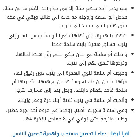
فلم يدخل أحد منهم مكة إلا في جوار أحد الأشراف من مكة.
فدخل أبو سلمة وزوجته مع خاله أبي طالب وبقي في مكة
حتى هاجر النبي محمد إلى يثرب.
فهمّا بالهجرة، لكن أهلها منعوا أبو سلمة من السير إلى
يثرب، فهاجر منفردًا بابنه سلمة فقط.
و ظلت أم سلمة في حزن تبكي حتى رقّ أهلها لحالها،
وتركوها تلحق بهم إلى يثرب.
وخرجت أم سلمة تنوي الهجرة إلى يثرب دون رفيق لها،
فرآها عثمان بن طلحة، وسألها عن وجهتها، فأخبرتها أم
سلمة فأخذ بخطام دابتها، ورحل بها إلى مشارف يثرب.
وأنجبت أم سلمة في يثرب ثلاثة أبناء درة وعمر وزينب.
وفي سنة 3 هجرية، أصيب زوجها في غزوة أحد بجرح خطير،
وظلت ملازمة حتى توفي في 8 جمادى الآخرة 4هـ.
اقرا ايضا:
دعاء التحصين مستجاب واهمية تحصين النفس