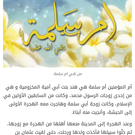
من هي ام سلمة
أم المؤمنين أم سلمة هي هند بنت أبي أمية المخزومية و هي
من إحدى زوجات الرسول محمد، وكانت من السابقين الأولين في
الإسلام، وكانت زوجة أبي سلمة وهاجرت معه الهجرة الأولى
إلى الحبشة، وأنجبت منه أبناءً.
وعند الهجرة إلى المدينة منعها أهلها من الهجرة مع زوجها،
ثم خلّوا سبيلها فأخذت ولدها ورحلت، حتى لقيت عثمان بن