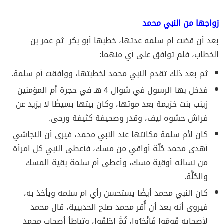
زواجها من النبي محمد
بعد أن قضت ام سلمه عدتها، خطبها أبو بكر ثم عمر بن
الخطاب، فلم توافق على أي منهما:
ثم بعد ذلك تقدم النبي محمد لخطبتها، ووافقت أم سلمة.
فدخل بها الرسول في شوال 4 هـ في حجرة أم المؤمنين
زينب بنت خزيمة بعد موتها، وكان بيتها بسيطًا لا يزيد عن
فراش حشوه ليف، وقدر وصحيفة كثيفة ورحى.
كان لأم سلمة مكانتها عند النبي محمد، فيرى أن النجاشي
أهدى محمد حُلّة أواقي من مسك، فأعطى النبي كل امرأة
من نسائه أوقية مسك، وأعطى أم سلمة بقية المسك
والحُلَّة.
كان النبي محمد أيضًا يستحسن رأي ام سلمه ويأخذ به،
فيروى أنه بعد أن أُقر محمد صلح الحديبية، قال محمد
لأصحابه قُومُوا فَانْحَرُوا، ثُمَّ احْلِقُوا، وتباطأ أصحاب محمد