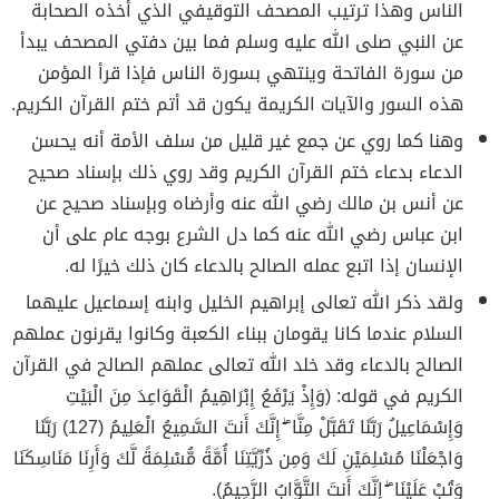
الناس وهذا ترتيب المصحف التوقيفي الذي أخذه الصحابة
عن النبي صلى الله عليه وسلم فما بين دفتي المصحف يبدأ
من سورة الفاتحة وينتهي بسورة الناس فإذا قرأ المؤمن
هذه السور والآيات الكريمة يكون قد أتم ختم القرآن الكريم.
وهنا كما روي عن جمع غير قليل من سلف الأمة أنه يحسن
الدعاء بدعاء ختم القرآن الكريم وقد روي ذلك بإسناد صحيح
عن أنس بن مالك رضي الله عنه وأرضاه وبإسناد صحيح عن
ابن عباس رضي الله عنه كما دل الشرع بوجه عام على أن
الإنسان إذا اتبع عمله الصالح بالدعاء كان ذلك خيرًا له.
ولقد ذكر الله تعالى إبراهيم الخليل وابنه إسماعيل عليهما
السلام عندما كانا يقومان ببناء الكعبة وكانوا يقرنون عملهم
الصالح بالدعاء وقد خلد الله تعالى عملهم الصالح في القرآن
الكريم في قوله: (وَإِذْ يَرْفَعُ إِبْرَاهِيمُ الْقَوَاعِدَ مِنَ الْبَيْتِ
وَإِسْمَاعِيلُ رَبَّنَا تَقَبَّلْ مِنَّا ۖ إِنَّكَ أَنتَ السَّمِيعُ الْعَلِيمُ (127) رَبَّنَا
وَاجْعَلْنَا مُسْلِمَيْنِ لَكَ وَمِن ذُرِّيَّتِنَا أُمَّةً مُّسْلِمَةً لَّكَ وَأَرِنَا مَنَاسِكَنَا
وَتُبْ عَلَيْنَا ۖ إِنَّكَ أَنتَ التَّوَّابُ الرَّحِيمُ).