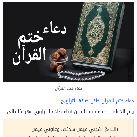
دعاء ختم القرآن
دعاء ختم القرآن خلال صلاة التراويح
يتم الدعاء بــ دعاء ختم القرآن أثناء صلاة التراويح وهو كالتالي:
(اللهمَّ اهْدِني فيمَن هدَيْت، وعافِني فيمَن