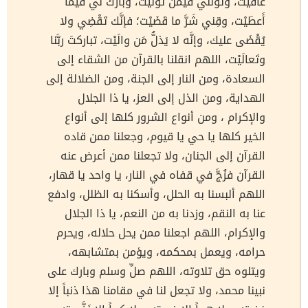
عافَيْت، وتولَّني فيمَن تولَّيْت، وباركْ لي فيما
أَعطَيْت، وقِني شَرَّ ما قَضَيْت؛ فإنَّك تَقْضِي ولا
يُقْضَى عليك، وإنَّه لا يَذلُّ مَن والَيْت، تباركتَ ربَّنا
وتَعالَيْت، اللهم انقلنا بالقرآن من الشقاء إلى
السعادة، ومن النار إلى الجنة، ومن الضلالة إلى
الهداية، ومن الذل إلى العز، يا ذا الجلال
والإكرام ، ومن أنواع الشرور كلها إلى أنواع
الخير كلها يا حي يا قيوم، وجعلنا ممن قاده
القرآن إلى الجنان، ولا تجعلنا ممن أعرض عنه
القرآن فزُجَّ في قفاه في النار، يا واحد يا قهار،
اللهم ألبسنا به الحلل، وأسكنا به الظلل، وادفع
عنا به النقم، وزدنا به من النعم، يا ذا الجلال
والإكرام، اللهم اجعلنا ممن يحل حلاله، ويحرم
حرامه، ويعمل بمحكمه، ويؤمن بمتشابهه،
ويتلوه حق تلاوته، اللهم صلِّ وسلم وبارك على
نبينا محمد، ولا تجعل لنا في مقامنا هذا ذنباً إلا