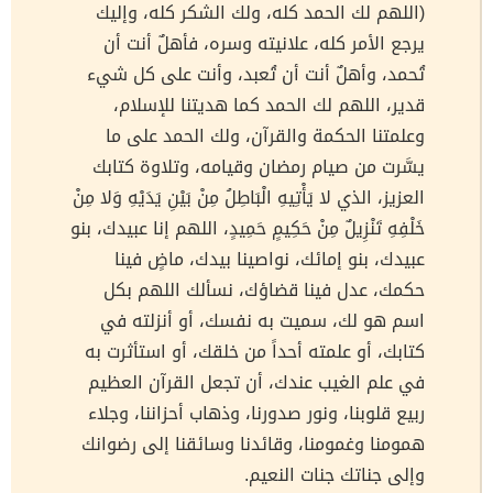
(اللهم لك الحمد كله، ولك الشكر كله، وإليك
يرجع الأمر كله، علانيته وسره، فأهلٌ أنت أن
تُحمد، وأهلٌ أنت أن تُعبد، وأنت على كل شيء
قدير، اللهم لك الحمد كما هديتنا للإسلام،
وعلمتنا الحكمة والقرآن، ولك الحمد على ما
يسَّرت من صيام رمضان وقيامه، وتلاوة كتابك
العزيز، الذي لا يَأْتِيهِ الْبَاطِلُ مِنْ بَيْنِ يَدَيْهِ وَلا مِنْ
خَلْفِهِ تَنْزِيلٌ مِنْ حَكِيمٍ حَمِيدٍ، اللهم إنا عبيدك، بنو
عبيدك، بنو إمائك، نواصينا بيدك، ماضٍ فينا
حكمك، عدل فينا قضاؤك، نسألك اللهم بكل
اسم هو لك، سميت به نفسك، أو أنزلته في
كتابك، أو علمته أحداً من خلقك، أو استأثرت به
في علم الغيب عندك، أن تجعل القرآن العظيم
ربيع قلوبنا، ونور صدورنا، وذهاب أحزاننا، وجلاء
همومنا وغمومنا، وقائدنا وسائقنا إلى رضوانك
وإلى جناتك جنات النعيم.