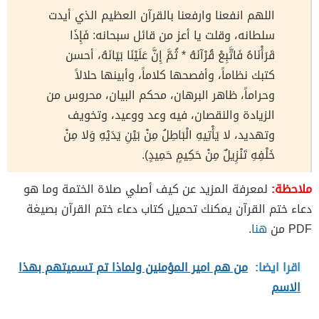
اللهم انفعنا وارفعنا بالقرآن العظيم الذي أيدت
سلطانه، وقلت يا أعز من قائل سبحانه: فَإِذَا
قَرَأْنَاهُ فَاتَّبِعْ قُرْآنَهُ * ثُمَّ إِنَّ عَلَيْنَا بَيَانَهُ، أحسن
كتبك نظاماً، وأفصحها كلاماً، وأبينها حلالاً
وحراماً، ظاهر البرهان، محكم البيان، محروس من
الزيادة والنقصان، فيه وعد ووعيد، وتخويف
وتهديد، لا يَأْتِيهِ الْبَاطِلُ مِنْ بَيْنِ يَدَيْهِ وَلا مِنْ
خَلْفِهِ تَنْزِيلٌ مِنْ حَكِيمٍ حَمِيدٍ).
ملاحظة:
لمعرفة المزيد عن كيف أصلي صلاة الختمة وما هو
دعاء ختم القرآن يمكنك تحميل كتاب دعاء ختم القرآن بصيغة
PDF من
هنا
.
اقرا ايضا:
من هم امير المؤمنين ولماذا تم تسميتهم بهذا
الاسم