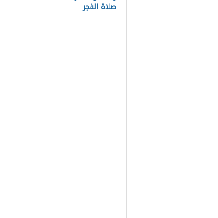
رد فعل زكريا
صلاة الفجر
كيفية اكتشاف
من هو زكريا س
أبنائهم قصته
الأبناء لهم 
اللازمة عن ز
قصته مع السي