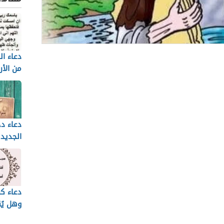
دعاء ال
الة
من الأر
والاضطر
هو زكريا
ع السيدة مريم
دعاء دخ
يه السلام
الجديد
كريا وزملائه لرعاية مريم
ليه السلام
يى بن زكريا عليهما السلام
دعاء ك
وهل يُق
 التي ذكرت في الحديث
القرآن؟