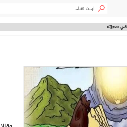
 هي معجزته
وما هي معجزته
خصوم
مقالا