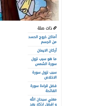
ذات صلة
عناصر المق
أماكن خروج الحسد
هل تعلم من 
من الجسم
أركان الايمان
قصة زكريا م
ما هو سبب نزول
دعاء زكريا عل
سورة الشمس
طريقة قرعة ز
سبب نزول سورة
الاخلاص
وفاة زكريا ع
فضل قراءة سورة
سبب مقتل يح
الفاتحة
بداية القصة
معني سبحان الله
و افضل اذكار بعد