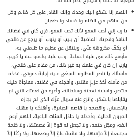
سيعود له حقه و سيفرح بنصر الله له.
اللهم إنا نشكو إليك وحدك وإنك القادر على كل ظالم وكل
من ساهم في الظلم والفساد والطغيان.
يا رب إني أحب العفو لأنك تحب العفو، فإن كان في قضائك
النافذ وقدرتك الماضية أن ينيب أو يتوب، أو يرجع عن ظلمي
أو يكفّ مكروهة عنّي، وينتقل عن عظيم ما ظلمني به،
فأوقع ذلك في قلبه الساعة وتب عليه واعفو عنه يا كريم،
يارب إن كان في علمك به غير ذلك، من مقام على ظلمي،
فأسألك يا ناصر المظلوم المبغى عليه إجابة دعوتي، فخذه
من مأمنه أخذ عزيزٍ مقتدر، وأفجئه في غفلته، مفاجأة مليك
منتصر، واسلبه نعمته وسلطانه، وأعره من نعمتك التي لم
يقابلها بالشكر، وانزع عنه سربال عزّك الذي لم يجازه
بالإحسان، واقصمه يا قاصم الجبابرة، وأهلكه يا مهلك
القرون الخالية، وأخذله يا خاذل الفئات الباغية، اللهم أرغم
أنفه، وعجّل حتفه، ولا تجعل له قوة إلاّ قصمتها، ولا كلمة
مجتمعة إلاّ فرّقتها، ولا قائمة علوّ إلاّ وضعتها، ولا ركنًا إلاّ