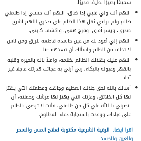
سميعًا بصيرًا لطيفًا قديرًا.
اللهم أنت ولي قلبي إذا ضاق، اللهم أنت حسبي إذا ظلمني
ظالم ولم يراعي ثقل هذا الظلم على صدري اللهم اشرح
صدري، ويسر أمري، وفرج همي، واكشف كربتي.
اللهم إني أعوذ بك من عين حاسده قاطعة للرزق ومن ناس
لا تخاف من الظلم واسألك أن تبعدهم عنا.
اللهم عليك بهلالك الظالم بظلمه، واملأ باله بالحيره وقلبه
بالقهر وعيونه بالبكاء، ربي أرني به عجائب قدرتك عاجلا غير
آجلا.
أسالك بالله لحق جلالك العظيم وجاهك وعظمتك التي يهتز
لها كل الخلائق، وعزتك التي يهتز لها عرشك وحملته، أن
انصرني يا الله علي كل من ظلمني، فأنت لا ترضى بالظلم
علي عبادك، ووعدت باستجابة دعاء المظلوم.
اقرا ايضا:
الرقية الشرعية مكتوبة لعلاج المس والسحر
والعين والحسد