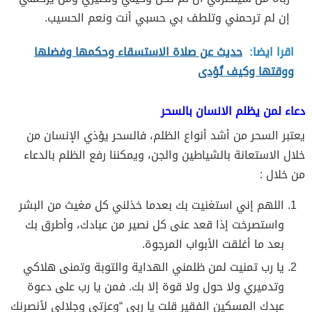
إن لم ترحمني وتلطف بي حسبي أنت ونعم الحسيب.
اقرا ايضا:
حديث عن صلاة الاستسقاء وحكمها وفضلها
ووقتها وكيف تُؤدى
دعاء لمن يظلم الانسان بالسحر
يعتبر السحر من أشد أنواع الظلم، فالسحر يؤذي الإنسان من
خلال الاستعانة بالشياطين والجن، ويمكننا رفع الظلم بالدعاء
من خلال :
اللهم إني استغنيت بك بعدما خذلني كل مغيث من البشر
واستصرخت إذا قعد عنى كل نصير من عبادك، وأطرق بك
بعد ما أغلقت الأبواب المرجوة.
يا رب تمنيت لمن ظلمني الهداية والتوبة وتمنى هلاكي
وتدميري ولا حول ولا قوة إلا بك. فمن يا رب على دعوة
عبدك المسكين الفقير قلت يا ربي “وعزتي وجلالي لأنصرنك