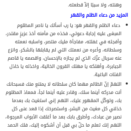
وهنته، ولا سببًا إلاّ قطعته.
المزيد من دعاء الظلم والقهر
دعاء الظلم والقهر هو: يا رب أسألك يا ناصر المظلوم
المبغى عليه إجابة دعوتي، فخذه من مأمنه أخذ عزيزٍ مقتدر،
وأفجئه في غفلته، مفاجأة مليك منتصر، واسلبه نعمته
وسلطانه، وأعره من نعمتك التي لم يقابلها بالشكر، وانزع
عنه سربال عزّك الذي لم يجازه بالإحسان، واقصمه يا قاصم
الجبابرة، وأهلكه يا مهلك القرون الخالية، واخذله يا خاذل
الفئات الباغية.
اللهمّ إنّ الظالم مهما كان سلطانه لا يمتنع منك فسبحانك
أنت مدركه أينما سلك، وقادر عليه أينما لجأ، فمعاذ المظلوم
بك، وتوكّل المقهور عليك، اللهم إني استغيث بك بعدما
خذلني كل مغيث من البشر، واستصرخك إذا قعد عنى كل
نصير من عبادك، وأطرق بابك بعد ما أغلقت الأبواب المرجوة،
اللهم إنك تعلم ما حلّ بي قبل أن أشكوه إليك، فلك الحمد