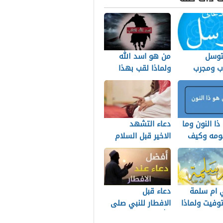
لتوسل
من هو اسد الله
 ومجرب
ولماذا لقب بهذا
الاسم
ا النون وما
دعاء التشهد
ومه وكيف
الاخير قبل السلام
ه عليهم
ام سلمة
دعاء قبل
وفيت ولماذا
الافطار للنبي صلى
ام سلمة من
الله عليه وسلم