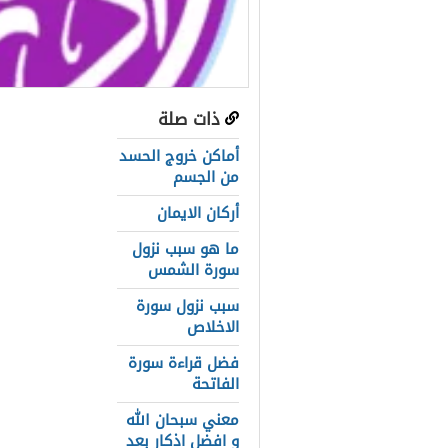
ذات صلة
عناصر المق
أماكن خروج الحسد
هل تعلم الن
من الجسم
أركان الايمان
شاهد معلوما
ما هو سبب نزول
متي كانت ول
سورة الشمس
ما سبب تسمي
سبب نزول سورة
الاخلاص
اهم أعمال س
فضل قراءة سورة
حقيقة رفع ا
الفاتحة
وفاة سيدنا 
معني سبحان الله
و افضل اذكار بعد