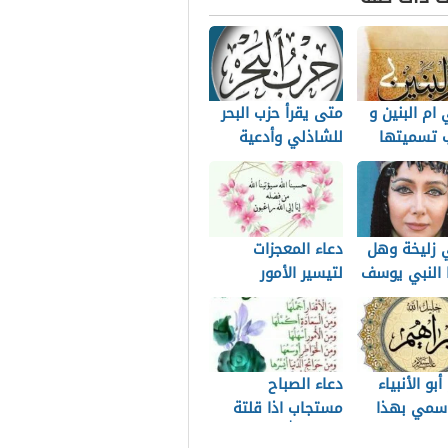
ام البنين و
متى يقرأ حزب البحر
 تسميتها
للشاذلي وأدعية
لإسم
قضاء الحوائج
زليخة وهل
دعاء المعجزات
 النبي يوسف
لتيسير الأمور
وتحقيق الأمنيات
بو الأنبياء
دعاء الصباح
 سمي بهذا
مستجاب اذا قلتة
كفاك الله ورزقك