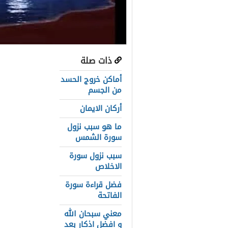
ذات صلة
عناصر المق
أماكن خروج الحسد
ما هي فوائ
من الجسم
أركان الايمان
تعرف علي جز
ما هو سبب نزول
الجنة هي أج
سورة الشمس
ما أهمية ال
سبب نزول سورة
الاخلاص
هل الصدق ي
فضل قراءة سورة
الصدق يجنبك
الفاتحة
الصدق يظهر
معني سبحان الله
و افضل اذكار بعد