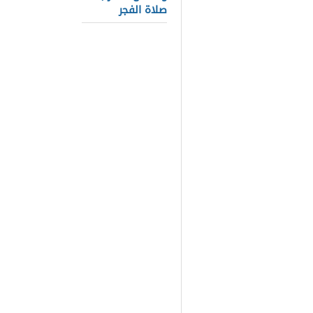
يحافظ على 
صلاة الفجر
حديث عن ال
اية عن الصدق 
العبد وينجيه 
الصادقين صدق
أبدا. من الم
عليها الصاد
آيات القرآن ا