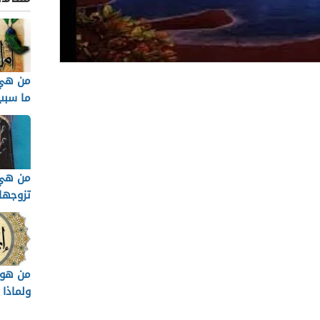
من هي 
الة
ما سبب
بهذا ا
د الصدق
اء الصادقين
من هي 
ر الصادق مع ربه
تزوجها
صدق في حياتنا
جعل الحياة أسهل
 النفاق والخداع
من هو أ
ولماذا
 مدى قبولك لذاتك
الاسم