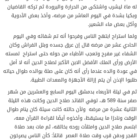
له ماءً ليشرب واشتكى من الحرارة والبرودة ثم تركه القاضيان
وبكيا بشدة في اليوم العاشر من مرضه، وأخذ بعض الأدوية
وأكل بعض ماء الشعير.
ولما استراح ابتهج الناس وفرحوا أنه تم شفائه وفي اليوم
الحادي عشر من مرضه قال إن عرق جسده وبلل الفراش وكان
الشفاء غير مفرح وتعجب الأطباء من حوله حتى استراح لمسته
الأرض ورأى الملك الأفضل الابن الأكبر لصلاح الدين أنه لا أمل
في عودة والده عندما رأى أنه كان على صلة بوالده طوال حياته
طلبوا الإذن أن يتم إزالة الأجهزة والمعدات الطبية.
ثم في ليلة الأربعاء بدمشق اليوم السابع والعشرين من شهر
صفر سنة 589 هـ، توفي القائد صلاح الدين وكانت هذه الليلة
الثانية عشرة من مرضه ولأن حالته كانت سيئة كان ينام طوال
الوقت ونادرًا ما يستيقظ، وأخذوه أيضًا لقراءة القرآن معه،
ابتسم صلاح الدين وامتلأت روحه بخالقه، ثم مات بعد صلاة
الفجر ودفن قرب وقت صلاة العصر قائلاً: كأن الناس يصرخون