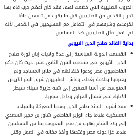
الحروب الصليبية التي خضعت لهم، فقد كان أعظم حرب قام بها
تحرير القدس من الصليبيين قبل ما يقرب من تسعين عامًا
لكرمهم وشرفهم في التعامل مع المسيحيين في القدس لأنه
لم يفعل مثل الصليبيين ضد المسلمين.
بداية القائد صلاح الدين الايوبي
انقسمت الدولة العباسية إلى عدة ولايات إبان ثورة صلاح
الدين الأيوبي في منتصف القرن الثاني عشر، حيث كان حكم
الفاطميون مصر ودعوا خلفائهم في منابر المساجد ولم
يعترفوا بخلافة بغداد، وعاش الصليبيون شرق البحر الأبيض
المتوسط ​​من آسيا الصغرى إلى شبه جزيرة سيناء سيطر
الأتابك على شمال العراق وداخل سوريا.
فقد أشرق القائد صلاح الدين وسط المعركة والقيادة
العسكرية عندما جاء الوزير الفاطمي شاور بن مجير السعدي
إلى بلاد الشام وهرب من مصر المعروف بفارس المسلمين
عندما غزا دولة مصر وفتحها وأخذ مكانه في العمل وقتل