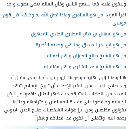
ويبكون عليه، كما يسمع الناس وكأن العالم يبكي بصوت واحد.
أقرأ المزيد:
من هو السامري وماذا فعل الله به وكيف أضل قوم
موسى
من هو سهيل بن صقر المطيري الجندي المجهول
من هو ابو بكر الصديق وما هى وصيته الأخيرة
من هو الشيخ صالح الفوزان واهم أعماله
من هو الشيخ سعد الشثرى واهم مؤلفاته
هنا وصلنا إلى نهاية موضوعنا اليوم حيث أجبنا على سؤال أين
ولد صلاح الدين، ومن المثير للإعجاب أن تاريخ الإسلام شهد
العديد من اللحظات المشرقة حيث ظهر أبطال دافعوا عن أرض
الإسلام وحافظوا على عقيدة المسلمين واحترامهم ودائما
يكونون مخلصين ومن أبرز هؤلاء الشخصيات صلاح الدين الأيوبي
رحمه الله، ونتمنى أن نكون قد افدناكم وشكراً.