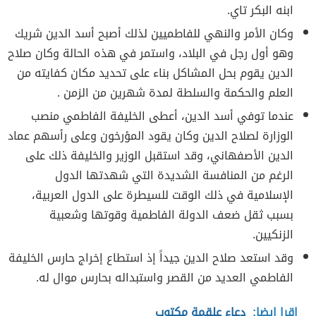
ابنه البكر تاي.
وكان الأمر والنهي للفاطميين لذلك أصبح أسد الدين شريك
وهو أول رجل في البلاد، واستمر في هذه الحالة وكان صلاح
الدين يقوم بحل المشاكل بناء على تحديد مكان كفايته من
العلم والحكمة والسلطة لمدة شهرين من الزمن .
عندما توفي أسد الدين، أعطى الخليفة الفاطمي منصب
الوزارة لصلاح الدين وكان يقود المؤرخون وعلى رأسهم عماد
الدين الأصفهاني، وقد استقبل الوزير والخليفة ذلك على
الرغم من المنافسة الشديدة التي شهدتها الدول
الإسلامية في ذلك الوقت للسيطرة على الدول العربية،
بسبب ثقل ضعف الدولة الفاطمية وقوتها وشعبية
الزنكيين.
وقد استعد صلاح الدين جيداً إذ استطاع إخراج حارس الخليفة
الفاطمي العديد من القصر واستبداله بحارس موال له.
اقرا ايضا:
دعاء علقمة مكتوب