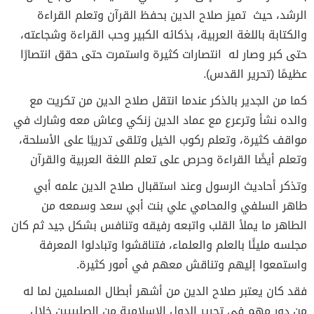
الرشد، حيث تميز صلاح الدين بحفظ القرآن وتعلم القراءة
والكتابة باللغة العربية، بذكائه الكبير وحب القراءة وشجاعته،
حتى كبر وصار له انتصارات كثيرة واستمرت حتى حقق انتصارًا
عظيمًا (تحرير القدس).
كما من الجدير بالذكر عندما انتقل صلاح الدين من تكريت مع
والده نشأ وترعرع مع عماد الدين زنكي وعاش معه وشارك في
مواقف كثيرة، وتعلم ركوب الخيل وتلقى تدريبًا على الأسلحة،
وتعلم أيضًا القراءة وحرص على تعلم اللغة العربية والقرآن
وتذكر أحاديث الرسول وعند استقبال صلاح الدين علمه أبي
طاهر السلفي والمحامي علي بنت أبي سعد وسمعه من
الطاهر ما يملأ القلب واتبعه رفيقه وتنافس بشكل جيد ثم كان
مجلسه مليئًا بالعلم والعلماء، فتناقشوا وتبادلوا المعرفة
واستمعوا إليهم وتناقش معهم في أمور كثيرة.
فقد كان يعتبر صلاح الدين من أشهر أبطال المسلمين لما له
من دور مهم في تحرير الدول الإسلامية من الصليبيين خلال