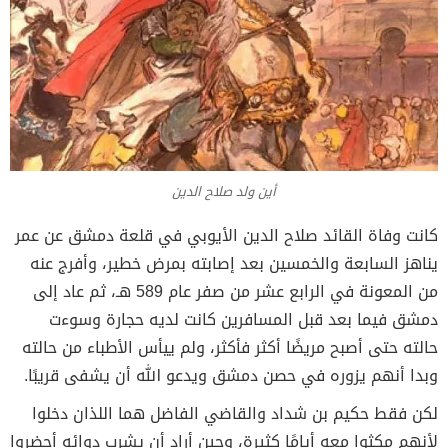
أين ولد صلاح الدين
كانت وفاة القائد صلاح الدين الأيوبي في قلعة دمشق عن عمر
يناهز السابعة والخمسين بعد إصابته بمرض خطير، وأفرج عنه
من المعونة في الرابع عشر من صفر عام 589 هـ، ثم عاد إلى
دمشق فيما بعد قبل المسافرين كانت لديه حجارة وسوءت
حالته حتى أصبح مريضًا أكثر فأكثر، ولم ييأس الأطباء من حالته
وبدا أنهم يزوره في حصن دمشق ويدعو الله أن يشفى قريبًا.
لكن فقط حكيم بن شداد والقاضي الفاضل هما اللذان دخلوا
لأنهم مكثوا معه أيامًا كثيرة، وحين أراد أن يشرب دوائه أحضروا