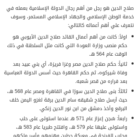
صلاح الدين هو رجل من أهم رجال الدولة الإسلامية بعمله في
خدمة الوطن الإسلامي والجهاد الإسلامي المستمر، وسوف
نتعرف علي أهم أعماله كالتالي:
اولاً: كانت من أهم أعمال القائد صلاح الدين الأيوبي هو
حكم منصب وزارة العودة التي كانت مثل السلطنة في ذلك
الوقت عام 564 هـ.
ثانياً: حكم صلاح الدين مصر وغزا فريزة، أي بني عبيد بعد
وفاة شيركوه، ثم حكم القاهرة حيث أسس الدولة العباسية
بعد فراره من قصر شعبه.
ثالثاً: بنى صلاح الدين سورًا في القاهرة ومصر عام 568 هـ،
حيث أرسل صلاح شقيقه سام الدين برقة لغزو اليمن خلف
البرقع وأخذ دمشق من ابن نور الدين زنكي.
رابعاً: سُجن إعزاز عام 571 هـ عندما استولى على حلب
واستولى عليها عام 579 هـ، وافتتح طبريا عام 583 هـ،
وحارب الفرنجة في معركة حطين وهزمهم وأسر ملكهم