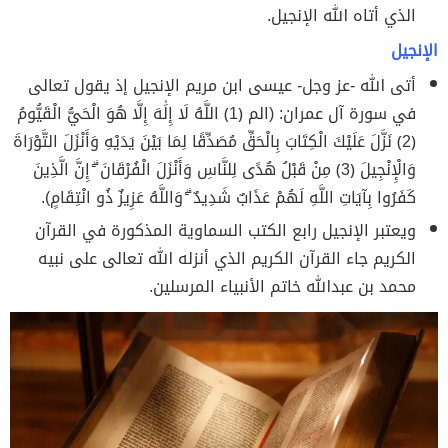
الذي أتاه الله الإنجيل.
الإنجيل
أتى الله -عز وجل- عيسى ابن مريم الإنجيل إذ يقول تعالى
في سورة آل عمران: (الم ﴿1﴾ اللَّهُ لَا إِلَٰهَ إِلَّا هُوَ الْحَيُّ الْقَيُّومُ
﴿2﴾ نَزَّلَ عَلَيْكَ الْكِتَابَ بِالْحَقِّ مُصَدِّقًا لِمَا بَيْنَ يَدَيْهِ وَأَنْزَلَ التَّوْرَاةَ
وَالْإِنْجِيلَ ﴿3﴾ مِنْ قَبْلُ هُدًى لِلنَّاسِ وَأَنْزَلَ الْفُرْقَانَ ۗ إِنَّ الَّذِينَ
كَفَرُوا بِآيَاتِ اللَّهِ لَهُمْ عَذَابٌ شَدِيدٌ ۗ وَاللَّهُ عَزِيزٌ ذُو انْتِقَامٍ).
ويعتبر الإنجيل رابع الكتب السماوية المذكورة في القرآن
الكريم جاء القرآن الكريم الذي أنزله الله تعالى على نبيه
محمد بن عبدالله خاتم الأنبياء المرسلين.