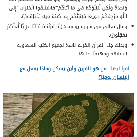
وَاحِدَةً وَلَٰكِن لِّيَبْلُوَكُمْ فِي مَا آتَاكُمْ ۖ فَاسْتَبِقُوا الْخَيْرَاتِ ۚ إِلَى
اللَّهِ مَرْجِعُكُمْ جَمِيعًا فَيُنَبِّئُكُم بِمَا كُنتُمْ فِيهِ تَخْتَلِفُونَ).
وقال تعالى في سورة يوسف: (إِنَّا أَنزَلْنَاهُ قُرْآنًا عَرَبِيًّا لَّعَلَّكُمْ
تَعْقِلُونَ).
وبذلك جاء القرآن الكريم ناسخ لجميع الكتب السماوية
السابقة ومهيمنًا عليها.
اقرا ايضا:
من هو القرين وأين يسكن وماذا يفعل مع
الإنسان يوميًا؟