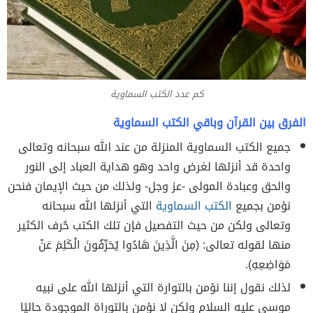
كم عدد الكتب السماوية
الفرق بين القرآن وباقي الكتب السماوية
جميع الكتب السماوية المنزلة من عند الله سبحانه وتعالى
واحدة قد أنزلها لغرض واحد وهو هداية العباد إلى النور
والحق وعبادة المولى -عز وجل- ولذلك من حيث الإيمان فنحن
نؤمن بجميع
الكتب السماوية
التي أنزلها الله سبحانه
وتعالى ولكن من حيث التفصيل فإن تلك الكتب حُرف الكثير
منها لقوله تعالى: (مِنَ الَّذِينَ هَادُوا يُحَرِّفُونَ الْكَلِمَ عَنْ
مَوَاضِعِهِ).
لذلك نقول إننا نؤمن بالتوارة التي أنزلها الله على نبيه
موسى عليه السلام ولكن لا نؤمن بالتوراة الموجودة حاليًا