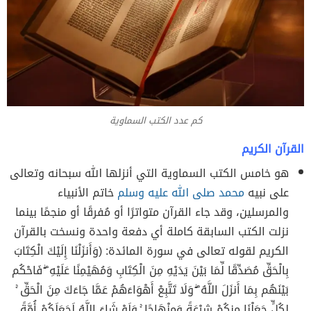
كم عدد الكتب السماوية
القرآن الكريم
هو خامس الكتب السماوية التي أنزلها الله سبحانه وتعالى
على نبيه
محمد صلى الله عليه وسلم
خاتم الأنبياء
والمرسلين، وقد جاء القرآن متواترًا أو مُفرقًا أو منجمًا بينما
نزلت الكتب السابقة كاملة أي دفعة واحدة ونسخت بالقرآن
الكريم لقوله تعالى في سورة المائدة: (وَأَنزَلْنَا إِلَيْكَ الْكِتَابَ
بِالْحَقِّ مُصَدِّقًا لِّمَا بَيْنَ يَدَيْهِ مِنَ الْكِتَابِ وَمُهَيْمِنًا عَلَيْهِ ۖ فَاحْكُم
بَيْنَهُم بِمَا أَنزَلَ اللَّهُ ۖ وَلَا تَتَّبِعْ أَهْوَاءَهُمْ عَمَّا جَاءَكَ مِنَ الْحَقِّ ۚ
لِكُلٍّ جَعَلْنَا مِنكُمْ شِرْعَةً وَمِنْهَاجًا ۚ وَلَوْ شَاءَ اللَّهُ لَجَعَلَكُمْ أُمَّةً