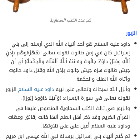
كم عدد الكتب السماوية
الزبور
داود عليه السلام هو أحد أنبياء الله الذي أرسله إلى بني
إسرائيل كان في زمن طالوت لقوله تعالى: (فَهَزَمُوهُم بِإِذْنِ
ٱللَّهِ وَقَتَلَ دَاوُۥدُ جَالُوتَ وَءَاتَىٰهُ ٱللَّهُ ٱلْمُلْكَ وَٱلْحِكْمَةَ) أي أن
جيش طالوت هزم جيش جالوت بإذن الله وقتل داود جالوت
وآتاه الله الملك والحكمة.
وأنزل الله سبحانه وتعالى على نبيه
داود عليه السلام
الزبور
لقوله تعالى في سورة الإسراء: (وَآتَيْنَا دَاوُودَ زَبُورًا).
والزبور هي ثالث الكتب السماوية المنصوص عليها في
القرآن الكريم وقد ذكر أهل العلم أنها كانت رقائق وعظات
وداود عليه السلام أُعين على على تلاوتها.
ثم خُتم أنبياء بني إسرائيل برسالة نبي الله عيسى ابن مريم