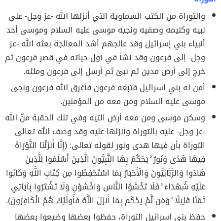
والتوراة من الكتب السماوية التي أنزلها الله -عز وجل- على
نبيه وكليمه وصفيه ونجيه موسى عليه السلام وموسى أحد
أنبياء بني إسرائيل وقد عالجهم أشد المعالجة بعثه الله -عز
وجل- إلى فرعون وقد نشأ في أول حياته في قصر فرعون ثم
خرج إلى أرض مدين ثم نبئ ثم أرسل إلى فرعون وملئه.
آمن له بني إسرائيل فتبعه فرعون فأغرق الله فرعون ونجى
موسى عليه السلام ومن معه من المؤمنين.
وسكن موسى ومن معه أرض التيه وفي تلك الحقبة منّ الله
-عز وجل- عليه بالتوراة وأنزلها عليه وقد وصف الله تعالى
التوراة بأن فيها هدى ونور لقوله تعالى: (إِنَّا أَنزَلْنَا التَّوْرَاةَ
فِيهَا هُدًى وَنُورٌ ۚ يَحْكُمُ بِهَا النَّبِيُّونَ الَّذِينَ أَسْلَمُوا لِلَّذِينَ
هَادُوا وَالرَّبَّانِيُّونَ وَالْأَحْبَارُ بِمَا اسْتُحْفِظُوا مِن كِتَابِ اللَّهِ وَكَانُوا
عَلَيْهِ شُهَدَاءَ ۚ فَلَا تَخْشَوُا النَّاسَ وَاخْشَوْنِ وَلَا تَشْتَرُوا بِآيَاتِي
ثَمَنًا قَلِيلًا ۚ وَمَن لَّمْ يَحْكُم بِمَا أَنزَلَ اللَّهُ فَأُولَٰئِكَ هُمُ الْكَافِرُونَ).
حفظ بني اسرائيل التوراة، حفظوا بعضها وضيعوا بعضها