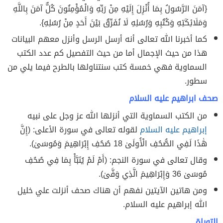
{آمَنَ الرَّسُولُ بِمَا أُنْزِلَ إِلَيْهِ مِنْ رَبِّهِ وَالْمُؤْمِنُونَ كُلٌّ آمَنَ بِاللَّهِ
وَمَلَائِكَتِهِ وَكُتُبِهِ وَرُسُلِهِ لَا نُفَرِّقُ بَيْنَ أَحَدٍ مِنْ رُسُلِهِ}.
كما أخبرنا الله تعالى أنه أرسل الرسل وأنزل معهم البيانات
هذا من حيث الإجمال أما من حيث التفصيل كم عدد الكتب
السماوية فهي خمسة كتب سنتناولها بالطرح فيما يلي من
سطور.
صحف ابراهيم عليه السلام
من الكتب السماوية التي أنزلها الله عز وجل على نبيه
إبراهيم عليه السلام
لقوله تعالى في سورة الأعلى: (إِنَّ
هَٰذَا لَفِي الصُّحُفِ الْأُولَىٰ 18 صُحُفِ إِبْرَاهِيمَ وَمُوسَىٰ).
وقال تعالى في سورة النجم: (أَمْ لَمْ يُنَبَّأْ بِمَا فِي صُحُفِ
مُوسَىٰ 36 وَإِبْرَاهِيمَ الَّذِي وَفَّىٰ).
ومن هاتين الآيتين نفهم أن هناك صحف أنزلت علي خليل
الله إبراهيم عليه السلام.
التوراة