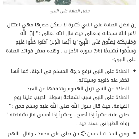
فضل الصلاة على النبي
إن فضل الصلاة على النبي كثيرة لا يمكن حصرها فهي امتثال
لأمر الله سبحانه وتعالى حيث قال الله تعالى : ” إِنَّ اللَّهَ
وَمَلَائِكَتَهُ يُصَلُّونَ عَلَى النَّبِيِّ ۚ يَا أَيُّهَا الَّذِينَ آمَنُوا صَلُّوا عَلَيْهِ
وَسَلِّمُوا تَسْلِيمًا (56) سورة الأحزاب . وهذه بعض فوائد الصلاة
على النبي:-
الصلاة على النبي ترفع درجة المسلم في الجنة، كما أنها
تكفر عنه ذنوبه وسيئاته.
الصلاة عن النبي تزيل الهموم وتخففها عن العبد.
الصلاة على النبي سبب لشفاعة رسولنا الحبيب علينا يوم
القيامة، حيث قال سول الله صلى الله عليه وسلم فمن : ”
صلى عليه عشراً إذا أصبح ، وعشراً إذا أمسى فاز بشفاعته ”
رواه الطبراني بسند جيد .
وفي الحديث الحسن 🙁 من صلى على محمد ، وقال: اللهم