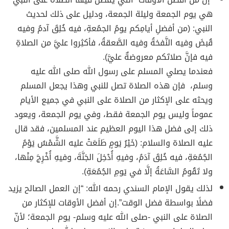
هي يوم الجمعة وليلة الجمعة، ودليل على ذلك لحديث
النبي: (من أفضلِ أيامِكم يومُ الجمُعةِ، فيه خُلِقَ آدمُ وفيه
قُبضَ وفيه النَّفخةُ وفيه الصَّعقةُ، فأكثِروا عليَّ من الصلاةِ
فيه فإنَّ صلاتَكم معروضةٌ عليَّ).
فعندما يصلي المسلم على رسول الله صلى الله عليه
وسلم، فإن هذه الصلاة تصل للنبي وهذا يجعل المسلم
ويحثه على الإكثار من الصلاة على النبي في جميع الأيام
عموماً وليس يوم الجمعة فقط، وفي يوم الجمعة، ويعود
ذلك إلى فضل هذا اليوم العظيم عند المسلمين، فقد قال
عليه الصلاة والسلام: (خَيْرُ يَومٍ طَلَعَتْ عليه الشَّمْسُ يَوْمُ
الجُمُعَةِ، فيه خُلِقَ آدَمُ، وفيهِ أُدْخِلَ الجَنَّةَ، وفيهِ أُخْرِجَ مِنْها،
ولا تَقُومُ السَّاعَةُ إلَّا في يَومِ الجُمُعَةِ).
لذلك يقول الإمام السندي رحمه الله: “إن العمل الصالح يزيد
فضلًا بواسطة فضل الوقت”.إن أفضل الأوقات للإكثار من
الصلاة على النبي -صلى الله عليه وسلم- يوم الجمعة؛ لأنّ