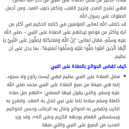
فهي تشرح الصدر، وتريح القلب، وتكفر ذنوب العبد، ومن أجمل
الصلوات على رسول الله.
قد خاطب الله تعالى المؤمنين في كتابه الحكيم في أكثر من
آية وأكثر من موضع ليحثهم على الصلاة على النبي – صلى الله
عليه وسلّم- فقال تعالى: “إِنَّ اللَّهَ وَمَلائِكَتَهُ يُصَلُّونَ عَلَى النَّبِيِّ يَا
أَيُّهَا الَّذِينَ آمَنُوا صَلُّوا عَلَيْهِ وَسَلِّمُوا تَسْلِيمًا”، بما يدل على أن
عظيم.
كيف تقضى الحوائج بالصلاة على النبي
فضل الصلاة على النبي عظيم فهي ليست ركوع ولا سجود،
إنما هي صيغة من صيغ الصلاة على النبي محمد صلى الله
عليه وسلم، والتى يقول فيها المصلي: «اللهم صل صلاة
كاملة وسلم سلاما تاما على نبىٍ تنحل به العقد، وتنفرج به
الكرب وتقضى به الحوائج وتنال به الرغائب وحسن الخواتيم
ويستسقى الغمام بوجهه الكريم وعلى آله»، وقد ورد
العديد من الصيغ على النبي والتي منها: