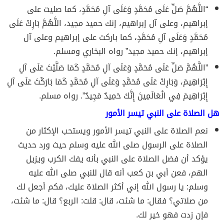
“‌اللَّهُمَّ ‌صَلِّ ‌عَلَى ‌مُحَمَّدٍ ‌وَعَلَى ‌آلِ ‌مُحَمَّدٍ، ‌كما ‌صليت ‌على
‌إبراهيم، وعلى آل إبراهيم، إنك حميد مجيد، اللَّهُمَّ بَارِكْ عَلَى
مُحَمَّدٍ وَعَلَى آلِ مُحَمَّدٍ، كما باركت على إبراهيم وعلى آل
إبراهيم، إنك حميد مجيد” رواه البخاري ومسلم.
‌”اللَّهُمَّ ‌صَلِّ ‌عَلَى ‌مُحَمَّدٍ وَعَلَى آلِ مُحَمَّدٍ كَمَا صَلَّيْتَ عَلَى آلِ
إِبْرَاهِيمَ، وَبَارِكْ عَلَى مُحَمَّدٍ وَعَلَى آلِ مُحَمَّدٍ كَمَا بَارَكْتَ عَلَى آلِ
إِبْرَاهِيمَ ‌فِي ‌الْعَالَمِينَ ‌إِنَّكَ ‌حَمِيدٌ ‌مَجِيدٌ”. رواه مسلم.
هل الصلاة على النبي تيسر الأمور
نعم الصلاة على النبي تيسر الأمور ويستحب الإكثار من
الصلاة على الرسول صلى الله عليه وسلم حيث ورد حديث
يؤكد أن فضل الصلاة على النبي بأنه يفك الكرب ويزيل
الهم، فعن أبي بن كعب أنه قال للنبي صلى الله عليه
وسلم: يا رسول الله إني أكثر الصلاة عليك، فكم أجعل لك
من صلاتي؟ فقال: ما شئت، قال: قلت: الربع؟ قال: ما شئت،
فإن زدت فهو خير لك.