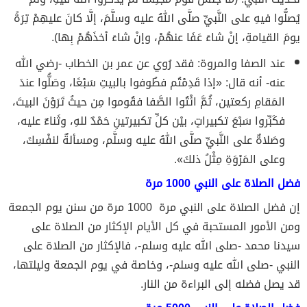
يُصلُّوا فيهِ على النَّبيِّ صلَّى اللهُ عليه وسلَّمَ، إلَّا كانَ عليهِمْ تِرَةً
يومَ القيامةِ، إنْ شاءَ عَفَا عنهُمْ، وإنْ شاءَ أخذَهُمْ بِها).
عند الصفا والمروة: فقد رُوي عن عمر بن الخطاب -رضي الله
عنه- أنه قال: «إذا قَدِمْتُم فطُوفوا بالبيتِ سَبْعًا، وصَلُّوا عندَ
المَقامِ ركعتين، ثُمَّ ائْتُوا الصَّفا فقُوموا مِن حيثُ تَرَوْنَ البيتَ،
فكَبِّروا سَبْعَ تكبيراتٍ، بيْن كلِّ تكبيرتينِ حَمْدٌ للهِ، وثَناءٌ عليه،
وصَلاةٌ على النَّبيِّ صلَّى اللهُ عليه وسلَّم، ومسألةٌ لنفْسِكَ،
وعلى المَرْوَةِ مِثْلُ ذلكَ».
فضل الصلاة على النبي 1000 مرة
إن
فضل الصلاة على النبي
مرة 1000 مرة من سنن يوم الجمعة
ومن الأمور المستحبة في كل الأيام الإكثار من الصلاة على
سيدنا محمد -صلى الله عليه وسلم-، فالإكثار من الصلاة على
النبي -صلى الله عليه وسلم-، وخاصة في يوم الجمعة وليلتها،
قد يصل فضله إلى البراءة من النار.