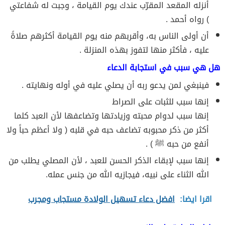
أنزله المقعد المقرّب عندك يوم القيامة ، وجبت له شفاعتي
) رواه أحمد .
أن أولى الناس به، وأقربهم منه يوم القيامة أكثرهم صلاةً
عليه ، فأكثر منها لتفوز بهذه المنزلة .
هل هي سبب في استجابة الدعاء
فينبغي لمن يدعو ربه أن يصلي عليه في أوله ونهايته .
إنها سبب للثبات على الصراط
إنها سبب لدوام محبته وزيادتها وتضاعفها لأن العبد كلما
أكثر من ذكر محبوبه تضاعف حبه في قلبه ( ولا أعظم حباً ولا
أنفع من حبه ﷺ ) .
إنها سبب لإبقاء الذكر الحسن للعبد ، لأن المصلي يطلب من
الله الثناء على نبيه، فيجازيه الله من جنس عمله.
اقرا ايضا:
افضل دعاء تسهيل الولادة مستجاب ومجرب