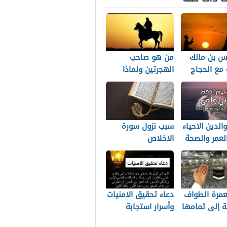
نس بن مالك
من هو صاحب
مع الحجاج
الهجرتين ولماذا
ف الثقفي
سميه بهذا الاسم
والدين الاحياء
سبب نزول سورة
لعمر والصحة
الاخلاص
عمرة الطواف
دعاء تحقيق الامنيات
ة إلى تمامها
وأسرار استجابة
الدعاء