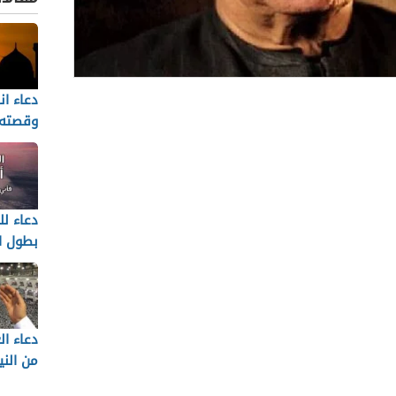
دعاء ا
الة
وقصته 
بن يوس
 الكريم
لباسط عبد الصمد
دعاء لل
 الحصري
بطول ا
 أجمل صوت في قراءة القران
بن علي العجمي
لرحمن بن عبد العزيز السديس
دعاء ال
من الني
 بن راشد العفاسي
كما ورد