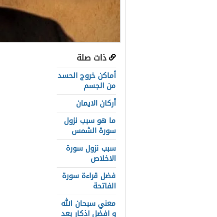
ذات صلة
عناصر المق
أماكن خروج الحسد
تجويد القرآن
من الجسم
أركان الايمان
الشيخ عبد ا
ما هو سبب نزول
الشيخ محمود
سورة الشمس
من هو صاحب
سبب نزول سورة
الاخلاص
الشيخ أحمد 
فضل قراءة سورة
الشيخ عبد ا
الفاتحة
الشيخ مشاري
معني سبحان الله
و افضل اذكار بعد